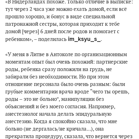
«В Нидерландах похоже. Только отличие в выписке:
тут через 2 часа уже можно ехать домой, если всё
прошло хорошо, и бонус в виде специальной
патронажной сестры, которая приходит к тебе
домой [через] 6 дней после родов и помогает с
im_ksyu_s_
ребенком», – поделилась
.
«У меня в Литве в Антоколе по организационным
моментам опыт был очень похожий: партнерские
роды, ребенка сразу положили на грудь, не
забирали без необходимости. Но при этом
отношение персонала было очень разным: были
грубые комментарии врача вроде “чего ты орешь,
роды – это не больно”, манипуляции без
объяснений и без моего согласия. Например,
анестезиолог начала делать эпидуральную
анестезию. Когда я спокойно сказала, что мне
больно (не дергалась/не кричала…), она
прекратила процедуру, сказала, что вернется через