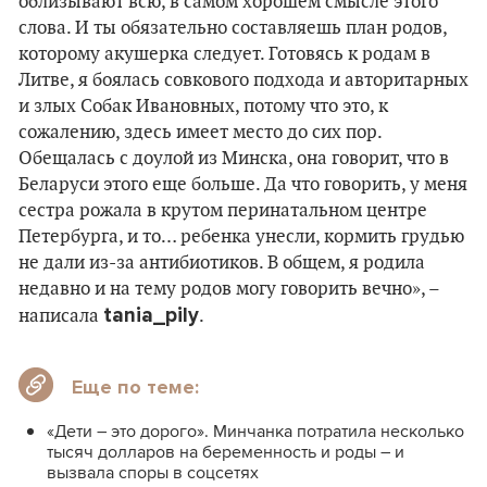
облизывают всю, в самом хорошем смысле этого
слова. И ты обязательно составляешь план родов,
которому акушерка следует. Готовясь к родам в
Литве, я боялась совкового подхода и авторитарных
и злых Собак Ивановных, потому что это, к
сожалению, здесь имеет место до сих пор.
Обещалась с доулой из Минска, она говорит, что в
Беларуси этого еще больше. Да что говорить, у меня
сестра рожала в крутом перинатальном центре
Петербурга, и то… ребенка унесли, кормить грудью
не дали из-за антибиотиков. В общем, я родила
недавно и на тему родов могу говорить вечно», –
tania_pily
написала
.
Еще по теме:
«Дети – это дорого». Минчанка потратила несколько
тысяч долларов на беременность и роды – и
вызвала споры в соцсетях