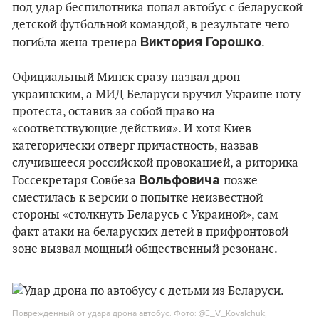
под удар беспилотника попал автобус с беларуской
детской футбольной командой, в результате чего
Виктория Горошко
погибла жена тренера
.
Официальный Минск сразу назвал дрон
украинским, а МИД Беларуси вручил Украине ноту
протеста, оставив за собой право на
«соответствующие действия». И хотя Киев
категорически отверг причастность, назвав
случившееся российской провокацией, а риторика
Вольфовича
Госсекретаря Совбеза
позже
сместилась к версии о попытке неизвестной
стороны «столкнуть Беларусь с Украиной», сам
факт атаки на беларуских детей в прифронтовой
зоне вызвал мощный общественный резонанс.
Поврежденный от удара дрона автобус. Фото: @E_V_Kovalchuk,