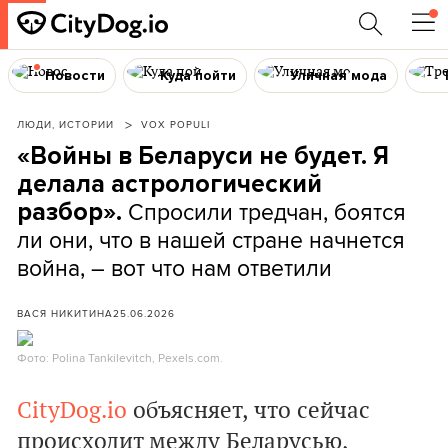
Новости
Куда пойти
Уличная мода
ЛЮДИ, ИСТОРИИ
VOX POPULI
«Войны в Беларуси не будет. Я
делала астрологический
Спросили тредчан, боятся
разбор».
ли они, что в нашей стране начнется
война, – вот что нам ответили
ВАСЯ НИКИТИНА
25.06.2026
Фото: Polina Tankilevitch, Pexels.com.
CityDog.io
объясняет, что сейчас
происходит между Беларусью,