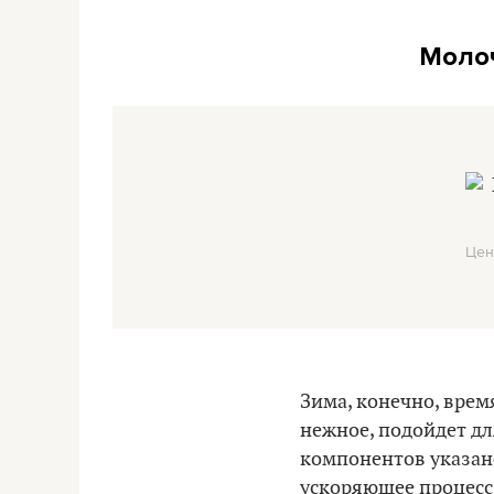
Молоч
Цен
Зима, конечно, время
нежное, подойдет дл
компонентов указан
ускоряющее процесс 