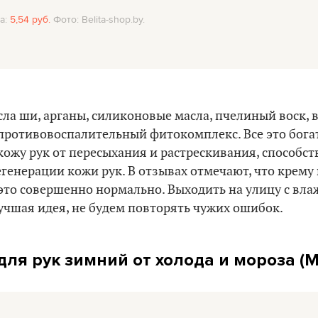
а:
5,54 руб.
Фото: Belita-shop.by.
сла ши, арганы, силиконовые масла, пчелиный воск, в
противовоспалительный фитокомплекс. Все это бога
ожу рук от пересыхания и растрескивания, способст
генерации кожи рук. В отзывах отмечают, что крему
это совершенно нормально. Выходить на улицу с вла
лучшая идея, не будем повторять чужих ошибок.
для рук зимний от холода и мороза (