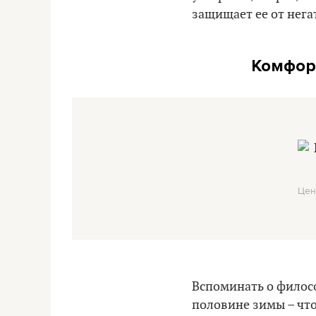
защищает ее от нег
Комфорт
Цен
Вспоминать о филосо
половине зимы – что