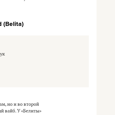
(Belita)
м, но и во второй
й вайб. У «Белиты»