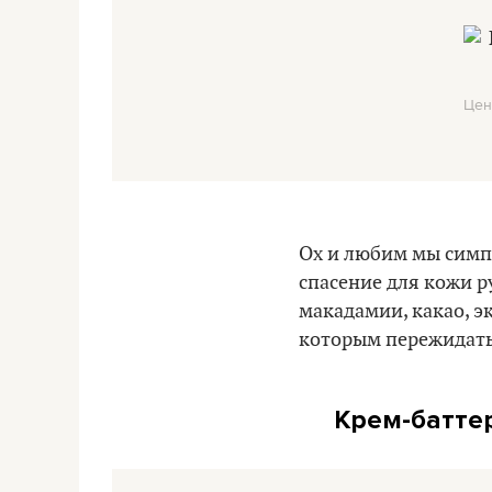
Цен
Ох и любим мы симп
спасение для кожи р
макадамии, какао, э
которым пережидать
Крем-баттер