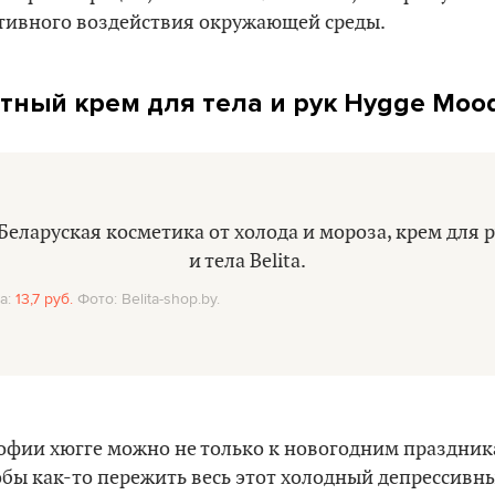
ативного воздействия окружающей среды.
ный крем для тела и рук Hygge Mood 
а:
13,7 руб.
Фото: Belita-shop.by.
фии хюгге можно не только к новогодним праздника
бы как-то пережить весь этот холодный депрессивны