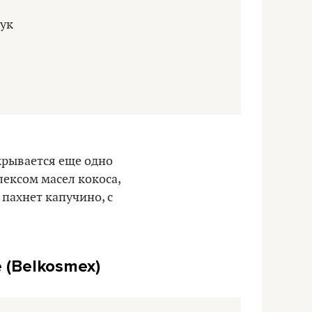
крывается еще одно
лексом масел кокоса,
пахнет капучино, с
 (Belkosmex)