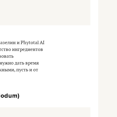
азелин и Phytotal AI
тство ингредиентов
вовать
 нужно дать время
жными, пусть и от
Modum)