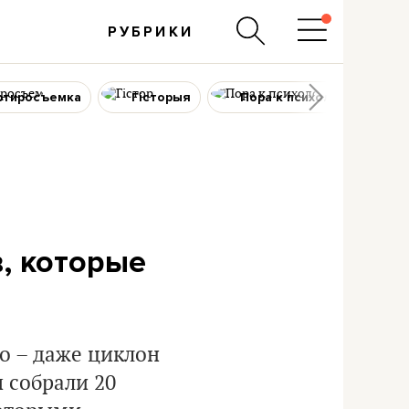
РУБРИКИ
ртиросъемка
Гісторыя
Пора к психологу
, которые
о – даже циклон
 собрали 20