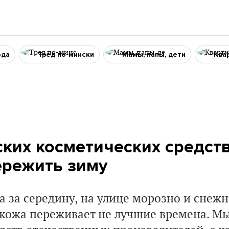
ода
Тред по-мински
Мамы, папы, дети
Ква
ских косметических средств
ережить зиму
а за середину, на улице морозно и снежн
 кожа переживает не лучшие времена. Мы