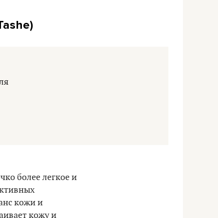
Tashe)
чко более легкое и
активных
анс кожи и
каивает кожу и