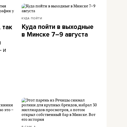
КУДА ПОЙТИ
Куда пойти в выходные
 так
в Минске 7–9 августа
л
– и
Я САМ_А