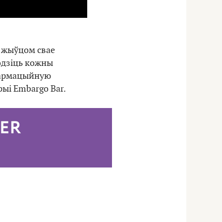
 жыўцом свае
одзіць кожны
нфармацыйную
рыі Embargo Bar.