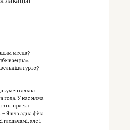
я лакацыі
ершым месцаў
адбываецца».
дзельніца гуртоў
 дакументальна
а года. У нас няма
 гэты праект
. – Яшчэ адна фіча
 гледачамі, але і