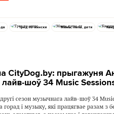
ода
Тред по-мински
Мамы, папы, дети
Ква
на CityDog.by: прыгажуня А
лайв-шоў 34 Music Session
другі сезон музычнага лайв-шоў 34 Music
а горад і музыку, які працягвае разам з б