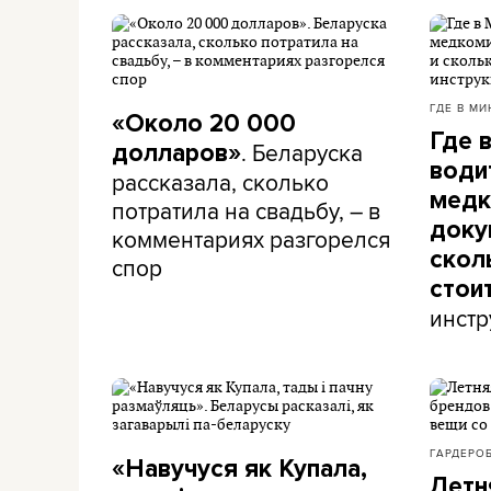
ГДЕ В МИ
«Около 20 000
Где 
. Беларуска
долларов»
води
рассказала, сколько
медк
потратила на свадьбу, – в
доку
комментариях разгорелся
скол
спор
стои
инстр
ГАРДЕРО
«Навучуся як Купала,
Летн