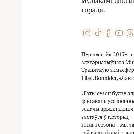
музыкамі фікса
горада.
Першы тэйк 2017-га
альтэрнатыўнага Мінс
Трапяткую атмасферу
Lilac, Bonhider, «Ла
«Гэты сезон будзе а
фіксаваць усе значны
задачы арыгінальніча
застаўся ў гісторыі,
гэтага сезона – мы з
саўдзельнікамі ствар