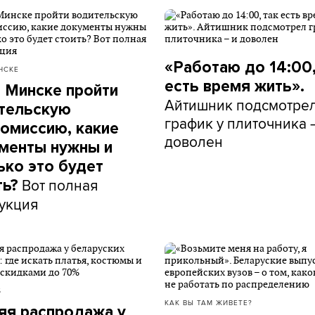
«Работаю до 14:00,
НСКЕ
есть время жить».
в Минске пройти
Айтишник подсмотре
тельскую
график у плиточника 
омиссию, какие
доволен
менты нужны и
ько это будет
Вот полная
ть?
укция
Б
КАК ВЫ ТАМ ЖИВЕТЕ?
яя распродажа у