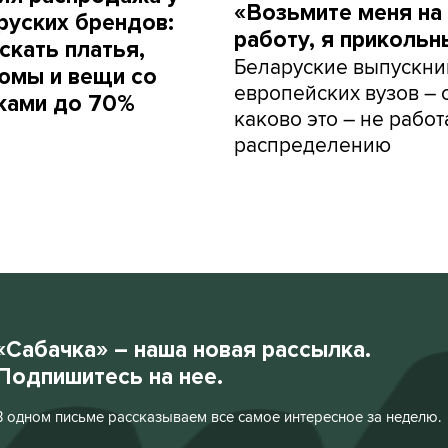
«Возьмите меня на
руских брендов:
работу, я прикольн
скать платья,
Беларуские выпускни
юмы и вещи со
европейских вузов – о
ками до 70%
каково это – не работ
распределению
«Сабачка» – наша новая рассылка.
Подпишитесь на нее.
В одном письме рассказываем все самое интересное за неделю.