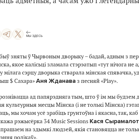
ваць адметныя, а часам ужо і легендарны
МЫ ЗДЕСЬ
 быў зняты ў Чырвоным дворыку – бадай, адным з п
ка, якое калісьці зламала стэрэатып «тут нічога не 
 мілага сэрцу дворыка стварала мінская спявачка, у
Аня Жданава
ндыш $ Сахара»
з песняй «Play».
дрознівацца ад папярэдняга тым, што ў ім мы будзем
я культурныя месцы Мінска (і не толькі Мінска) гэтаг
ць, мы хочам усё зрабіць грунтоўна і якасна, так, каб
Кася Сырамалот
 – кажа рэжысёрка 34 Music Sessions
апрашаем на здымкі людзей, якія становяцца не толькі
эння ролікаў».