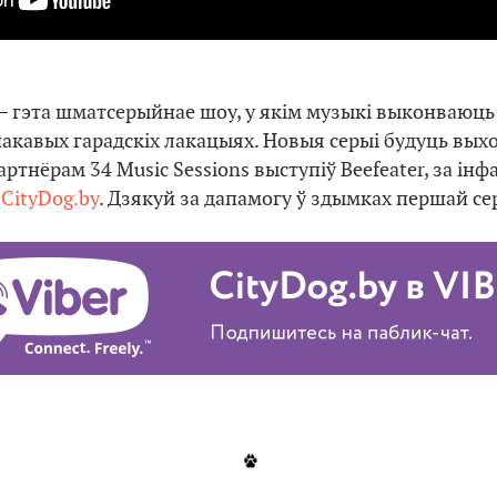
– гэта шматсерыйнае шоу, у якім музыкі выконваюць
накавых гарадскіх лакацыях. Новыя серыі будуць вых
артнёрам 34 Music Sessions выступіў Beefeater, за і
е
CityDog.by
. Дзякуй за дапамогу ў здымках першай се