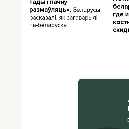
тады і пачну
бела
Беларусы
размаўляць».
где и
расказалі, як загаварылі
кост
па-беларуску
скид