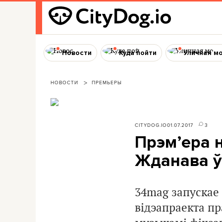
Новости
Куда пойти
Уличная м
НОВОСТИ
ПРЕМЬЕРЫ
CITYDOG.IO
01.07.2017
3
Прэм’ера 
Жданава ў 
34mag запускае 
відэапраекта пр