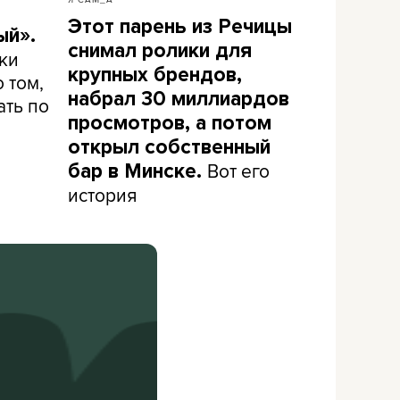
Этот парень из Речицы
ый».
снимал ролики для
ки
крупных брендов,
 том,
набрал 30 миллиардов
ать по
просмотров, а потом
открыл собственный
Вот его
бар в Минске.
история