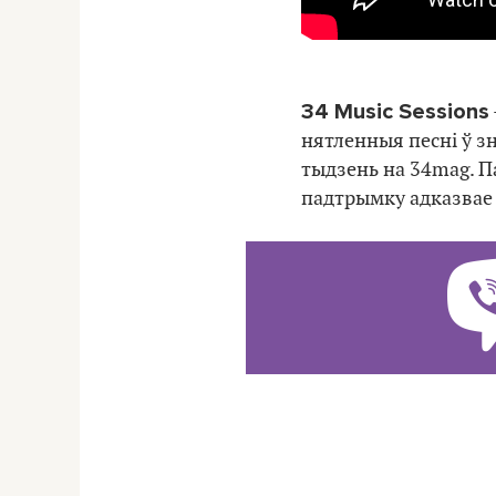
34 Music Sessions
нятленныя песні ў з
тыдзень на 34mag. П
падтрымку адказва