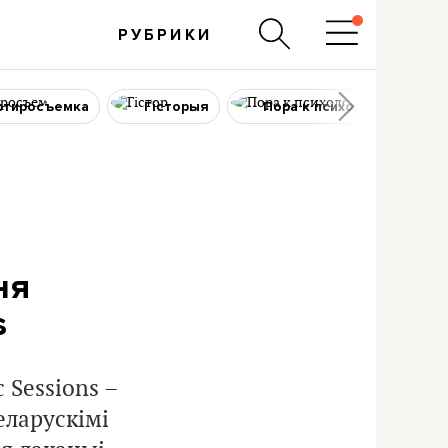
РУБРИКИ
ртиросъемка
Гісторыя
Пора к психологу
ня
s
 Sessions –
еларускімі