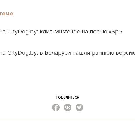
теме:
а CityDog.by: клип Mustelide на песню «Spi»
на CityDog.by: в Беларуси нашли раннюю верси
поделиться