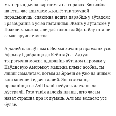
мы перыядычна вяртаемся па справах. Звычайна
на гэты час здымаем жыллё: так зручней
перадыхнуць, спакойна нешта дарабіць у аўтадоме
і разабрацца з усімі пытаннямі. Жыць у аўтадоме ў
Польшчы можна, але для такога лайфстайлу гэта не
самае зручнае месца.
А далей планаў шмат. Вельмі хочацца праехаць усю
Афрыку і дабрацца да Кейптаўна. Адтуль
тэарэтычна можна адправіць аўтадом паромам у
Паўднёвую Амерыку: машына плыве асобна, ты
ляціш самалётам, потым забіраеш яе ўжо на іншым
кантыненце і едзеш далей. Яшчэ хочацца
пракаціцца па Азіі і калі-небудзь даехаць да
Аўстраліі. Гэта такія далёкія планы, што часам
нават страшна пра іх думаць. Але мы ведаем: усё
будзе.