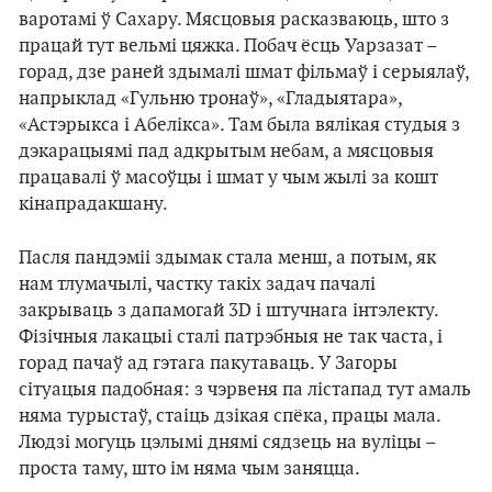
варотамі ў Сахару. Мясцовыя расказваюць, што з
працай тут вельмі цяжка. Побач ёсць Уарзазат –
горад, дзе раней здымалі шмат фільмаў і серыялаў,
напрыклад «Гульню тронаў», «Гладыятара»,
«Астэрыкса і Абелікса». Там была вялікая студыя з
дэкарацыямі пад адкрытым небам, а мясцовыя
працавалі ў масоўцы і шмат у чым жылі за кошт
кінапрадакшану.
Пасля пандэміі здымак стала менш, а потым, як
нам тлумачылі, частку такіх задач пачалі
закрываць з дапамогай 3D і штучнага інтэлекту.
Фізічныя лакацыі сталі патрэбныя не так часта, і
горад пачаў ад гэтага пакутаваць. У Загоры
сітуацыя падобная: з чэрвеня па лістапад тут амаль
няма турыстаў, стаіць дзікая спёка, працы мала.
Людзі могуць цэлымі днямі сядзець на вуліцы –
проста таму, што ім няма чым заняцца.