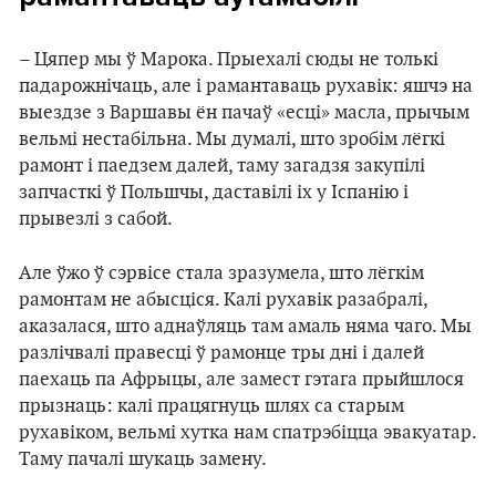
– Цяпер мы ў Марока. Прыехалі сюды не толькі
падарожнічаць, але і рамантаваць рухавік: яшчэ на
выездзе з Варшавы ён пачаў «есці» масла, прычым
вельмі нестабільна. Мы думалі, што зробім лёгкі
рамонт і паедзем далей, таму загадзя закупілі
запчасткі ў Польшчы, даставілі іх у Іспанію і
прывезлі з сабой.
Але ўжо ў сэрвісе стала зразумела, што лёгкім
рамонтам не абысціся. Калі рухавік разабралі,
аказалася, што аднаўляць там амаль няма чаго. Мы
разлічвалі правесці ў рамонце тры дні і далей
паехаць па Афрыцы, але замест гэтага прыйшлося
прызнаць: калі працягнуць шлях са старым
рухавіком, вельмі хутка нам спатрэбіцца эвакуатар.
Таму пачалі шукаць замену.