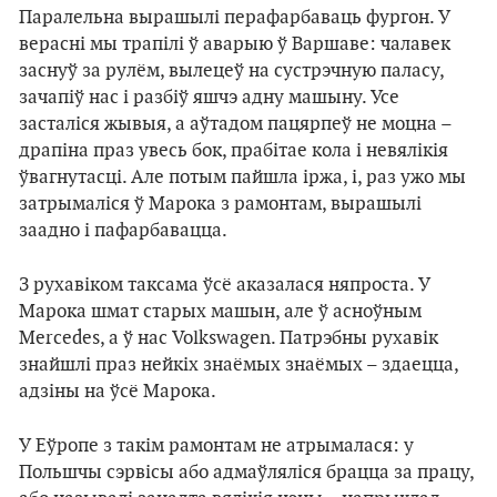
Паралельна вырашылі перафарбаваць фургон. У
верасні мы трапілі ў аварыю ў Варшаве: чалавек
заснуў за рулём, вылецеў на сустрэчную паласу,
зачапіў нас і разбіў яшчэ адну машыну. Усе
засталіся жывыя, а аўтадом пацярпеў не моцна –
драпіна праз увесь бок, прабітае кола і невялікія
ўвагнутасці. Але потым пайшла іржа, і, раз ужо мы
затрымаліся ў Марока з рамонтам, вырашылі
заадно і пафарбавацца.
З рухавіком таксама ўсё аказалася няпроста. У
Марока шмат старых машын, але ў асноўным
Mercedes, а ў нас Volkswagen. Патрэбны рухавік
знайшлі праз нейкіх знаёмых знаёмых – здаецца,
адзіны на ўсё Марока.
У Еўропе з такім рамонтам не атрымалася: у
Польшчы сэрвісы або адмаўляліся брацца за працу,