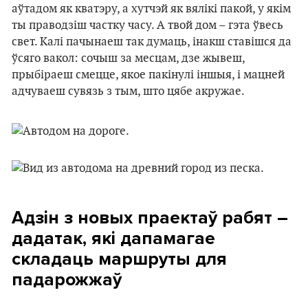
аўтадом як кватэру, а хутчэй як вялікі пакой, у якім
ты праводзіш частку часу. А твой дом – гэта ўвесь
свет. Калі пачынаеш так думаць, інакш ставішся да
ўсяго вакол: сочыш за месцам, дзе жывеш,
прыбіраеш смецце, якое пакінулі іншыя, і мацней
адчуваеш сувязь з тым, што цябе акружае.
Адзін з новых праектаў рабят –
дадатак, які дапамагае
складаць маршруты для
падарожжаў