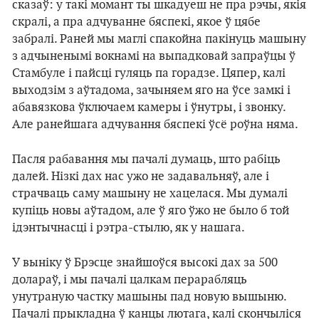
сказаў: у такі момант ты шкадуеш не пра рэчы, якія
скралі, а пра адчуванне бяспекі, якое ў цябе
забралі. Раней мы маглі спакойна пакінуць машыну
з адчыненымі вокнамі на выпадковай запраўцы ў
Стамбуле і пайсці гуляць па горадзе. Цяпер, калі
выходзім з аўтадома, зачыняем яго на ўсе замкі і
абавязкова ўключаем камеры і ўнутры, і звонку.
Але ранейшага адчування бяспекі ўсё роўна няма.
Пасля рабавання мы пачалі думаць, што рабіць
далей. Нізкі дах нас ужо не задавальняў, але і
страчваць саму машыну не хацелася. Мы думалі
купіць новы аўтадом, але ў яго ўжо не было б той
ідэнтычнасці і рэтра-стылю, як у нашага.
У выніку ў Брэсце знайшоўся высокі дах за 500
долараў, і мы пачалі цалкам перарабляць
унутраную частку машыны пад новую вышыню.
Пачалі прыкладна ў канцы лютага, калі скончыліся