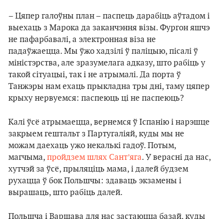
– Цяпер галоўны план – паспець дарабіць аўтадом і
выехаць з Марока да заканчэння візы. Фургон яшчэ
не пафарбавалі, а электронная віза не
падаўжаецца. Мы ўжо хадзілі ў паліцыю, пісалі ў
міністэрства, але зразумелага адказу, што рабіць у
такой сітуацыі, так і не атрымалі. Да порта ў
Танжэры нам ехаць прыкладна тры дні, таму цяпер
крыху нервуемся: паспеюць ці не паспеюць?
Калі ўсё атрымаецца, вернемся ў Іспанію і нарэшце
закрыем гештальт з Партугаліяй, куды мы не
можам даехаць ужо некалькі гадоў. Потым,
магчыма,
пройдзем шлях Сант’яга
. У верасні да нас,
хутчэй за ўсё, прыляціць мама, і далей будзем
рухацца ў бок Польшчы: здаваць экзамены і
вырашаць, што рабіць далей.
Польшча і Варшава для нас застаюцца базай, куды