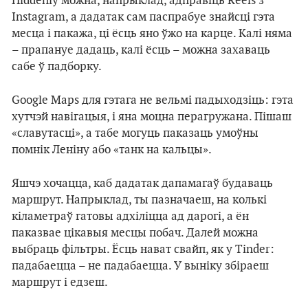
Hiddenly можна, напрыклад, адправіць Reels з
Instagram, а дадатак сам паспрабуе знайсці гэта
месца і пакажа, ці ёсць яно ўжо на карце. Калі няма
– прапануе дадаць, калі ёсць – можна захаваць
сабе ў падборку.
Google Maps для гэтага не вельмі падыходзіць: гэта
хутчэй навігацыя, і яна моцна перагружана. Пішаш
«славутасці», а табе могуць паказаць умоўны
помнік Леніну або «танк на кальцы».
Яшчэ хочацца, каб дадатак дапамагаў будаваць
маршрут. Напрыклад, ты пазначаеш, на колькі
кіламетраў гатовы адхіліцца ад дарогі, а ён
паказвае цікавыя месцы побач. Далей можна
выбраць фільтры. Ёсць нават свайп, як у Tinder:
падабаецца – не падабаецца. У выніку збіраеш
маршрут і едзеш.