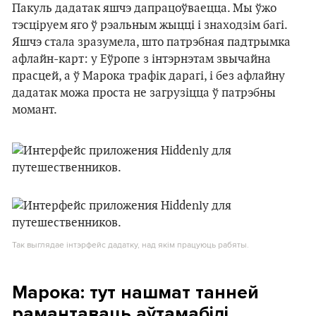
Пакуль дадатак яшчэ дапрацоўваецца. Мы ўжо
тэсціруем яго ў рэальным жыцці і знаходзім багі.
Яшчэ стала зразумела, што патрэбная падтрымка
афлайн-карт: у Еўропе з інтэрнэтам звычайна
прасцей, а ў Марока трафік дарагі, і без афлайну
дадатак можа проста не загрузіцца ў патрэбны
момант.
Так выглядае інтэрфейс дадатку, над якім працуюць рабяты.
Марока: тут нашмат танней
рамантаваць аўтамабілі