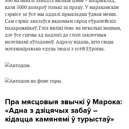
або называлі занадта вялікія цэны – напрыклад,
каля 5000 долараў толькі за працу. У мараканскім
сэрвісе за ўсё мы аддалі прыкладна ўдвая менш.
Сам сэрвіс аказаўся вядомым сярод еўрапейскіх
падарожнікаў. Гэта вялікі бокс на некалькі машын,
дзе ўсе сцены ад падлогі да столі заклееныя
налепкамі аўтадамоў. Адразу відаць, што сюды
мэтанакіравана едуць людзі з усёй Еўропы.
Пра мясцовыя звычкі ў Марока:
«Адна з дзіцячых забаў –
кідацца камянямі ў турыстаў»