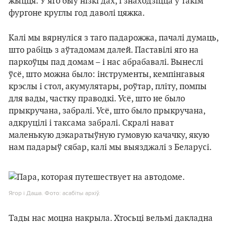
жыцця. У яго быў нізкі дах, і знаходзіцца ў такім
фургоне круглы год даволі цяжка.
Калі мы вярнуліся з таго падарожжа, пачалі думаць,
што рабіць з аўтадомам далей. Паставілі яго на
паркоўцы пад домам – і нас абрабавалі. Вынеслі
ўсё, што можна было: інструменты, кемпінгавыя
крэслы і стол, акумулятары, роўтар, пліту, помпы
для вады, частку праводкі. Усё, што не было
прыкручана, забралі. Усё, што было прыкручана,
адкруцілі і таксама забралі. Скралі нават
маленькую дэкаратыўную гумовую качачку, якую
нам падарыў сябар, калі мы выязджалі з Беларусі.
Ягор і Даша. Фото: асабіты архіў.
Тады нас моцна накрыла. Хтосьці вельмі дакладна