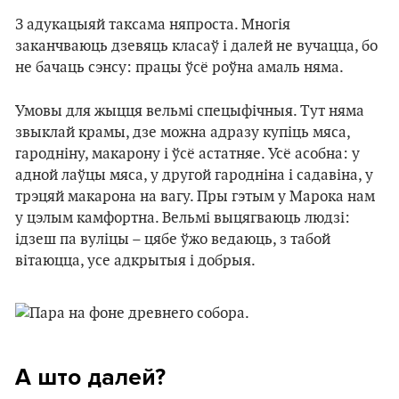
З адукацыяй таксама няпроста. Многія
заканчваюць дзевяць класаў і далей не вучацца, бо
не бачаць сэнсу: працы ўсё роўна амаль няма.
Умовы для жыцця вельмі спецыфічныя. Тут няма
звыклай крамы, дзе можна адразу купіць мяса,
гародніну, макарону і ўсё астатняе. Усё асобна: у
адной лаўцы мяса, у другой гародніна і садавіна, у
трэцяй макарона на вагу. Пры гэтым у Марока нам
у цэлым камфортна. Вельмі выцягваюць людзі:
ідзеш па вуліцы – цябе ўжо ведаюць, з табой
вітаюцца, усе адкрытыя і добрыя.
А што далей?