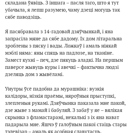
складана ўявіць. З іншага – пасля таго, што я тут
убачыла, я лепш разумею, чаму дзеці могуць так
сябе паводзіць.
Я пасябравала з 14-гадовай дзяўчынкай, і яна
запрасіла мяне да сябе дадому. Іх дом літаральна
зроблены з пяску і вады. Ложкаў і амаль ніякай
мэблі няма: яны спяць на падлозе, на тканіне.
Замест кухні – печ, дзе пякуць аладкі. На першым
паверсе жывуць куры і авечкі – фактычна людзі
дзеляць дом з жывёламі.
Унутры ўсё падобна да мурашніка: вузкія
калідоры, нізкія праёмы, няроўныя прыступкі,
злепленыя рукамі. Дзяўчынка паказала мне пакой,
дзе жыве з мамай і бабуляй. З забаў у яе – вялікая
скрынка з фламастарамі, некалькі з іх яна нават
падарыла мне. Яшчэ ў галоўным пакоі стаіць стары
тэлевізар – амаль як асобная славутасць.