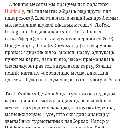
– Апошнія месяцы мы працуем над дадаткам
Hiddenly
, які дапамагае збіраць маршруты для
падарожжаў. Ідэя з’явілася з нашай жа праблемы:
мы пастаянна шукалі цікавыя месцы ў TikTok,
Instagram або даведваліся пра іх ад іншых
ванлайфераў, а потым уручную пераносілі ўсё ў
Google-карту. Гэта быў вельмі доўгі і нязручны
працэс: адкрыць відэа, знайсці назву, адшукаць
пункт на карце, дадаць яго, часам прымацаваць
спасылку. А праз год адкрываеш карту, бачыш
подпіс кшталту «ахрэненнае месца, дакладна
едзем» – і ўжо не разумееш, што гэта ўвогуле было.
Так і з’явілася ідэя зрабіць агульную карту, куды
карыстальнікі змогуць дадаваць незвычайныя
месцы: прыродныя лакацыі, закінутыя будынкі,
маленькія музеі – усё, што складана знайсці ў
звычайных турыстычных падборках. Цяпер у