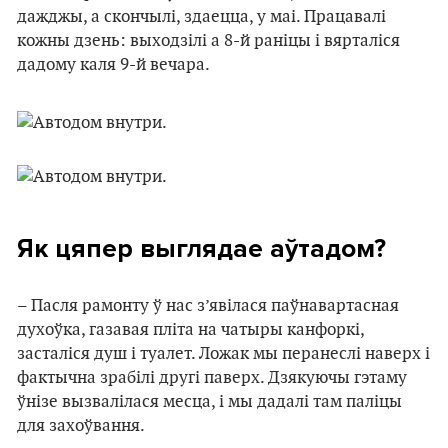
дажджы, а скончылі, здаецца, у маі. Працавалі
кожны дзень: выходзілі а 8-й раніцы і вярталіся
дадому каля 9-й вечара.
Як цяпер выглядае аўтадом?
– Пасля рамонту ў нас з’явілася паўнавартасная
духоўка, газавая пліта на чатыры канфоркі,
засталіся душ і туалет. Ложак мы перанеслі наверх і
фактычна зрабілі другі паверх. Дзякуючы гэтаму
ўнізе вызвалілася месца, і мы дадалі там паліцы
для захоўвання.