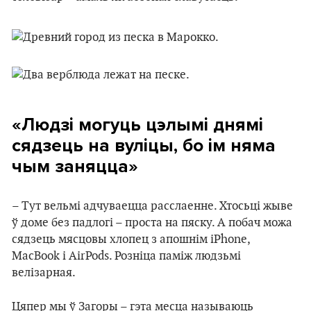
«Людзі могуць цэлымі днямі
сядзець на вуліцы, бо ім няма
чым заняцца»
– Тут вельмі адчуваецца расслаенне. Хтосьці жыве
ў доме без падлогі – проста на пяску. А побач можа
сядзець мясцовы хлопец з апошнім iPhone,
MacBook і AirPods. Розніца паміж людзьмі
велізарная.
Цяпер мы ў Загоры – гэта месца называюць