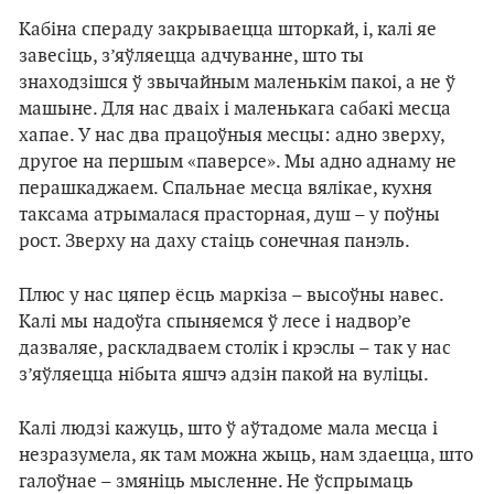
Кабіна спераду закрываецца шторкай, і, калі яе
завесіць, з’яўляецца адчуванне, што ты
знаходзішся ў звычайным маленькім пакоі, а не ў
машыне. Для нас дваіх і маленькага сабакі месца
хапае. У нас два працоўныя месцы: адно зверху,
другое на першым «паверсе». Мы адно аднаму не
перашкаджаем. Спальнае месца вялікае, кухня
таксама атрымалася прасторная, душ – у поўны
рост. Зверху на даху стаіць сонечная панэль.
Плюс у нас цяпер ёсць маркіза – высоўны навес.
Калі мы надоўга спыняемся ў лесе і надвор’е
дазваляе, раскладваем столік і крэслы – так у нас
з’яўляецца нібыта яшчэ адзін пакой на вуліцы.
Калі людзі кажуць, што ў аўтадоме мала месца і
незразумела, як там можна жыць, нам здаецца, што
галоўнае – змяніць мысленне. Не ўспрымаць