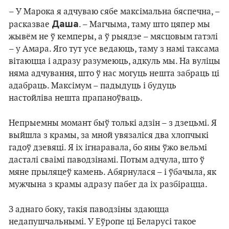
– У Марока я адчуваю сябе максімальна бяспечна, –
Даша
расказвае
. – Магчыма, таму што цяпер мы
жывём не ў кемперы, а ў рыядзе – мясцовым гатэлі
– у Амара. Яго тут усе ведаюць, таму з намі таксама
вітаюцца і адразу разумеюць, адкуль мы. На вуліцы
няма адчування, што ў нас могуць нешта забраць ці
адабраць. Максімум – падыдуць і будуць
настойліва нешта прапаноўваць.
Непрыемны момант быў толькі адзін – з дзецьмі. Я
выйшла з крамы, за мной увязаліся два хлопчыкі
гадоў дзевяці. Я іх ігнаравала, бо яны ўжо вельмі
дасталі сваімі паводзінамі. Потым адчула, што ў
мяне прыляцеў камень. Абярнулася – і ўбачыла, як
мужчына з крамы адразу пабег да іх разбірацца.
З аднаго боку, такія паводзіны здаюцца
недапушчальнымі. У Еўропе ці Беларусі такое