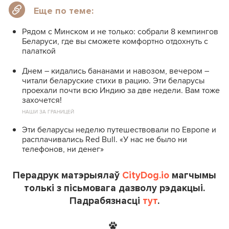
Еще по теме:
Рядом с Минском и не только: собрали 8 кемпингов
Беларуси, где вы сможете комфортно отдохнуть с
палаткой
Днем – кидались бананами и навозом, вечером –
читали беларуские стихи в рацию. Эти беларусы
проехали почти всю Индию за две недели. Вам тоже
захочется!
НАШИ ЗА ГРАНИЦЕЙ
Эти беларусы неделю путешествовали по Европе и
расплачивались Red Bull. «У нас не было ни
телефонов, ни денег»
Перадрук матэрыялаў
CityDog.io
магчымы
толькі з пісьмовага дазволу рэдакцыі.
Падрабязнасці
тут
.