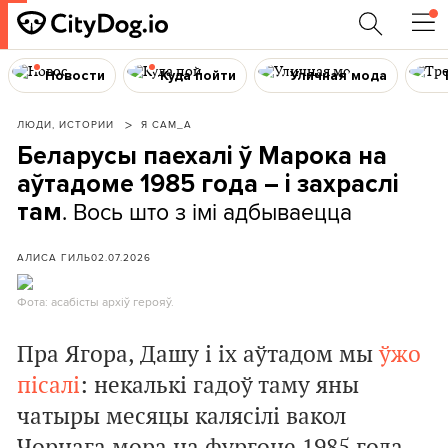
Новости
Куда пойти
Уличная мода
ЛЮДИ, ИСТОРИИ
Я САМ_А
Беларусы паехалі ў Марока на
аўтадоме 1985 года – і захраслі
. Вось што з імі адбываецца
там
АЛИСА ГИЛЬ
02.07.2026
Фота: асабісты архіў герояў.
Пра Ягора, Дашу і іх аўтадом мы
ўжо
пісалі
: некалькі гадоў таму яны
чатыры месяцы калясілі вакол