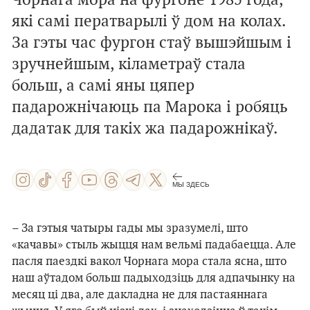
Чорнага мора на фургоне 1985 года,
які самі ператварылі ў дом на колах.
За гэты час фургон стаў вышэйшым і
зручнейшым, кіламетраў стала
больш, а самі яны цяпер
падарожнічаюць па Марока і робяць
дадатак для такіх жа падарожнікаў.
МЫ ЗДЕСЬ
– За гэтыя чатыры гады мы зразумелі, што
«качавы» стыль жыцця нам вельмі падабаецца. Але
пасля паездкі вакол Чорнага мора стала ясна, што
наш аўтадом больш падыходзіць для адпачынку на
месяц ці два, але дакладна не для пастаяннага