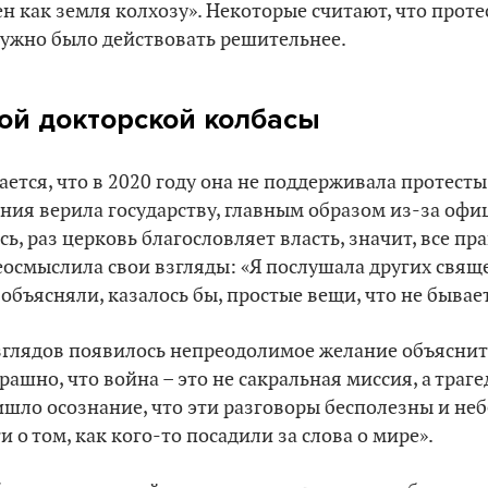
ен как земля колхозу». Некоторые считают, что проте
ужно было действовать решительнее.
ой докторской колбасы
ется, что в 2020 году она не поддерживала протесты.
ения верила государству, главным образом из-за оф
ь, раз церковь благословляет власть, значит, все пр
осмыслила свои взгляды: «Я послушала других свящ
объясняли, казалось бы, простые вещи, что не бывает
глядов появилось непреодолимое желание объяснить,
трашно, что война – это не сакральная миссия, а траг
ишло осознание, что эти разговоры бесполезны и не
 о том, как кого-то посадили за слова о мире».