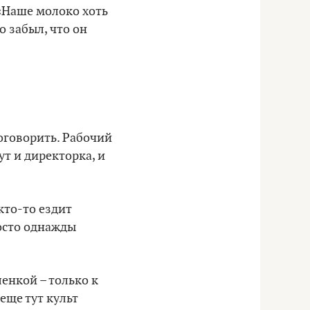
 «Наше молоко хоть
о забыл, что он
поговорить. Рабочий
ут и директорка, и
кто-то ездит
росто однажды
енкой – только к
еще тут культ