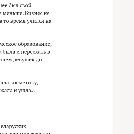
нее был свой
е меньше. Бизнес не
в то время учился на
ическое образование,
а была и переехать в
ы ищем девушек до
ала косметику,
ржала и ушла».
беларуских