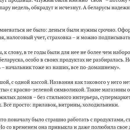
ут продавца: «Нужны были именно “свои” – потому ч
пару недель, обкрадут и исчезнут. А беларусы надеж
мневаться не было: деньги были нужны срочно. Офо
я, налоговый учет, страховка – и можно подписывать
, к слову, в те годы были для нее не более чем набо
беларуска, особо в своих продуктах не разбиралась. 
 – начальник тоже из наших, все по-домашнему».
ой, с одной кассой. Названия как такового у него не
кты» с красно-зеленой символикой. Такие магазины
 жилых домов – без стильного интерьера, супермарк
 Всё просто: прилавок, витрины, холодильники.
что поначалу было страшно работать с продуктами, ст
Но со временем она привыкла и даже полюбила свое 