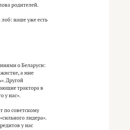
лова родителей.
 лоб: наше уже есть
ениями о Беларуси:
ажистке, а мне
ь». Другой
тающие трактора в
о у нас».
т по советскому
«сильного лидера».
редитов у нас