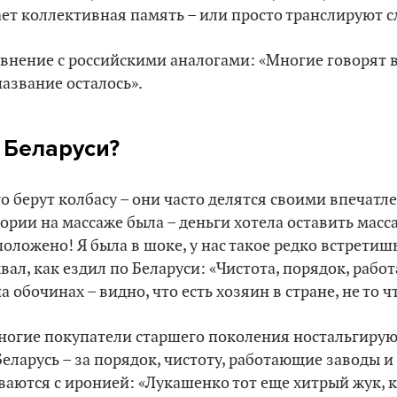
ает коллективная память – или просто транслируют с
авнение с российскими аналогами: «Многие говорят в
азвание осталось».
 Беларуси?
о берут колбасу – они часто делятся своими впечатл
тории на массаже была – деньги хотела оставить масс
положено! Я была в шоке, у нас такое редко встретиш
вал, как ездил по Беларуси: «Чистота, порядок, рабо
а обочинах – видно, что есть хозяин в стране, не то чт
ногие покупатели старшего поколения ностальгирую
еларусь – за порядок, чистоту, работающие заводы и 
аются с иронией: «Лукашенко тот еще хитрый жук, к