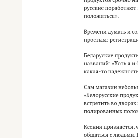
продуктов срочно ищ
русские поработают 
положиться».
Времени думать и со
простым: регистраци
Беларуские продукты
названий: «Хоть я и 
какая-то надежность
Сам магазин небольш
«Белорусские проду
встретить во дворах
полированных полок.
Ксения признаётся, 
общаться с людьми. 