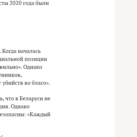
сты 2020 года были
 Когда началась
ициальной позиции
авильно». Однако
енников,
 убийств во благо».
 что в Беларуси не
едия. Однако
безопасны: «Каждый