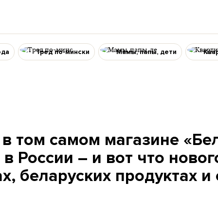
ода
Тред по-мински
Мамы, папы, дети
Ква
 в том самом магазине «Бе
в России – и вот что новог
х, беларуских продуктах и