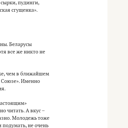
 сырки, пудинги,
ская сгущенка».
ены. Беларусы
тя все же никто не
же, чем в ближайшем
м Союзе». Именно
ия.
«настоящим»
но читать. А вкус –
казно. Молодежь тоже
и подумать, не очень