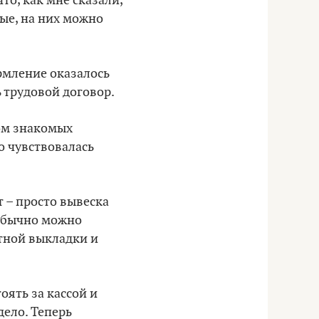
то, как мне сказали,
ные, на них можно
рмление оказалось
 трудовой договор.
ром знакомых
Но чувствовалась
т – просто вывеска
 обычно можно
етной выкладки и
оять за кассой и
дело. Теперь