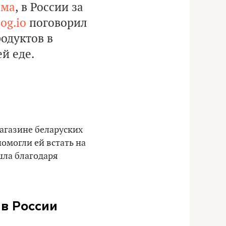
ома
, в России за
og.io
поговорил
родуктов в
й еде.
магазине беларуских
помогли ей встать на
ашла благодаря
 в России