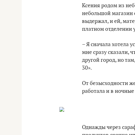
Ксения родом из неб
небольшой магазин о
выдержал, и ей, мат
платном отделении у
– Я сначала хотела у
мне сразу сказали, ч
другой город, но там
30».
От безысходности же
работала и в ночные
Однажды через сараф