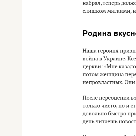
набрал, теперь долж
слишком мягкими, н
Родина вкусн
Наша героиня призна
война в Украине, Кс
церкви: «Мне казалос
потом женщина пере
непровластных. Они 
После переоценки вз
только чисто, но и с
довольно быстро пр
день читаешь новости