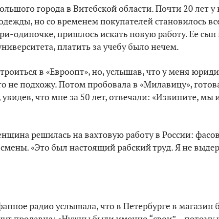
ольшого города в Витебской области. Почти 20 лет у 
дежды, но со временем покупателей становилось вс
ери-одиночке, пришлось искать новую работу. Ее сын 
ниверситета, платить за учебу было нечем.
строиться в «Евроопт», но, услышав, что у меня юрид
то не подхожу. Потом пробовала в «Милавицу», готов
, увидев, что мне за 50 лет, отвечали: «Извините, м
нщина решилась на вахтовую работу в России: фасов
 смены. «Это был настоящий рабский труд. Я не выде
анное радио услышала, что в Петербурге в магазин 