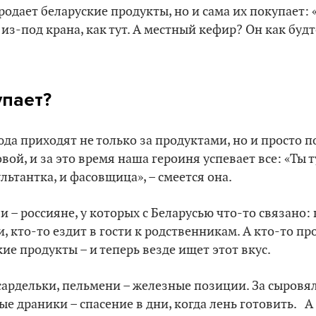
родает беларуские продукты, но и сама их покупает:
 из-под крана, как тут. А местный кефир? Он как будт
упает?
юда приходят не только за продуктами, но и просто 
ой, и за это время наша героиня успевает все: «Ты т
льтантка, и фасовщица», – смеется она.
 – россияне, у которых с Беларусью что-то связано: 
и, кто-то ездит в гости к родственникам. А кто-то п
ие продукты – и теперь везде ищет этот вкус.
 сардельки, пельмени – железные позиции. За сыровял
е драники – спасение в дни, когда лень готовить. А 