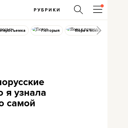
РУБРИКИ
ртиросъемка
Гісторыя
Пора к психологу
лорусские
о я узнала
 о самой