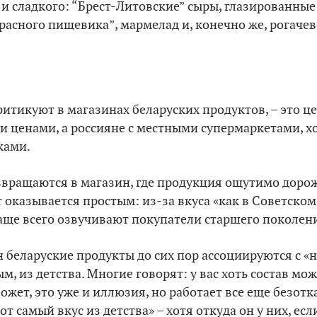
и сладкого: “Брест-Литовские” сыры, глазированные
Красного пищевика”, мармелад и, конечно же, рогачев
ритикуют в магазинах беларуских продуктов, – это ц
 ценами, а россияне с местными супермаркетами, хо
ками.
звращаются в магазин, где продукция ощутимо доро
 оказывается простым: из-за вкуса «как в Советско
аще всего озвучивают покупатели старшего поколен
н беларуские продукты до сих пор ассоциируются с 
м, из детства. Многие говорят: у вас хоть состав мож
Может, это уже и иллюзия, но работает все еще безот
от самый вкус из детства» – хотя откуда он у них, есл