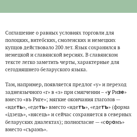
Соглашение о равных условиях торговли для
полоцких, витебских, смоленских и немецких
купцов действовало 200 лет. Язык сохранился в
немецкой и славянской версиях. В славянском
тексте легко заметить черты, характерные для
сегодняшнего беларуского языка.
Там, например, появляется предлог «у» и переход
у
зе
заднеязычного «г» в «з» при смягчении – «
Ри
»
вместо «въ Риге»; мягкие окончания глаголов —
ть
ть
тъ
тъ
«иде
», «еде
» вместо «иде
», «еде
» (форма
«ідзець», «нясець» и сейчас сохраняется в северных
о
о
беларуских диалектах); полногласие — «с
р
мъ»
вместо «сърамъ».