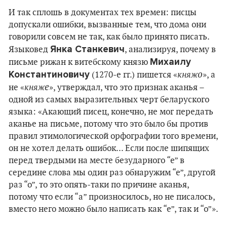
И так сплошь в документах тех времен: писцы
допускали ошибки, вызванные тем, что дома они
говорили совсем не так, как было принято писать.
Янка Станкевич
Языковед
, анализируя, почему в
Михаилу
письме рижан к витебскому князю
о
Константиновичу
княж
(1270-е гг.) пишется «
», а
е
княж
не «
», утверждал, что это признак аканья –
одной из самых выразительных черт беларуского
языка: «Акающий писец, конечно, не мог передать
аканье на письме, потому что это было бы против
правил этимологической орфографии того времени,
он не хотел делать ошибок... Если после шипящих
перед твердыми на месте безударного “е” в
середине слова мы один раз обнаружим “е”, другой
раз “о”, то это опять-таки по причине аканья,
потому что если “а” произносилось, но не писалось,
вместо него можно было написать как “е”, так и “о”».