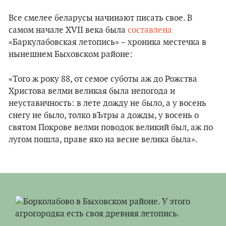
Все смелее беларусы начинают писать свое. В
самом начале XVII века была
составлена
​​
«Баркулабовская летопись» – хроника местечка в
нынешнем Быховском районе:
«Того ж року 88, от семое суботы аж до Рожства
Христова велми великая была непогода и
неуставичность: в лете дожду не было, а у восень
снегу не было, толко вЪтры а дожды, у восень о
святом Покрове велми поводок великий был, аж по
лугом пошла, праве яко на весне велика была».