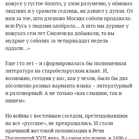
кожусе у густое болото, у злом разуменю, у обмовах
людзких и у срамоти седзиць, як дзяцел у дупли. От
нам за тое, што дзешово Москва соболи продавала:
всю Русь з людзми одобрала... А што мы дурные у
кожухах сем лет Смоленска добывали, то вы
мудрые у соболях за четырнадцат недель
оддали…»
Еще сто лет – и сформировалась бы полноценная
литература на старобеларуском языке. И,
возможно, сегодня у нас, как у чехов, было бы два
абсолютно разных варианта языка – литературный
и разговорный. А не только «как слышим, так и
пишем».
Но войны с восточным соседом, претендовавшим
на все «русское», не прекращались. И стали
причиной жестокой полонизации в Речи
Посполитой XVII века. В самом его конце, в 1696 г.,