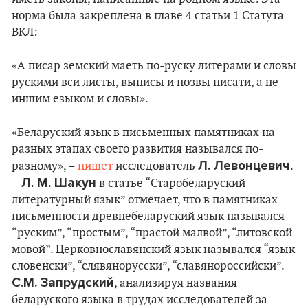
норма была закреплена в главе 4 статьи 1 Статута
ВКЛ:
«А писар земский маеть по-руску литерами и словы
рускими вси листы, выписы и позвы писати, а не
иншим езыком и словы».
«Беларуский язык в письменных памятниках на
разных этапах своего развития назывался по-
Л. Левонцевич
разному», –
пишет
исследователь
.
Л. М. Шакун
–
в статье “Старобеларуский
литературный язык” отмечает, что в памятниках
письменности древнебеларуский язык назывался
“руским”, “простым”, “прастой малвой”, “литовской
мовой”. Церковнославянский язык назывался “язык
словенски”, “слявянорусски”, “славянороссийски”.
С.М. Запрудский
, анализируя названия
беларуского языка в трудах исследователей за