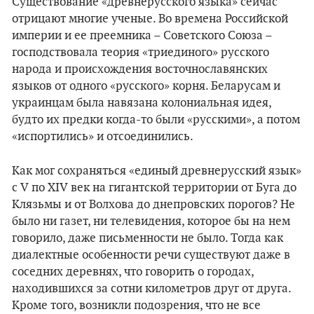
Существование «древнерусского языка» сейчас
отрицают многие ученые. Во времена Российской
империи и ее преемника – Советского Союза –
господствовала теория «триединого» русского
народа и происхождения восточнославянских
языков от одного «русского» корня. Беларусам и
украинцам была навязана колониальная идея,
будто их предки когда-то были «русскими», а потом
«испортились» и отсоединились.
Как мог сохраняться «единый древнерусский язык»
с V по XIV век на гигантской территории от Буга до
Клязьмы и от Волхова до днепровских порогов? Не
было ни газет, ни телевидения, которое бы на нем
говорило, даже письменности не было. Тогда как
диалектные особенности речи существуют даже в
соседних деревнях, что говорить о городах,
находившихся за сотни километров друг от друга.
Кроме того, возникли подозрения, что не все