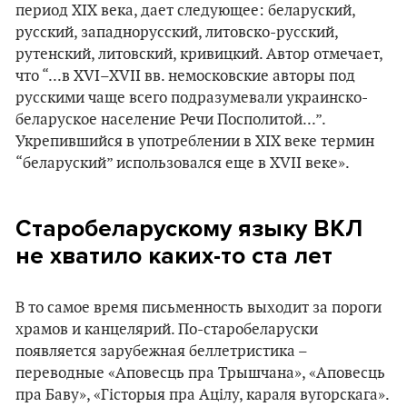
период XIX века, дает следующее: беларуский,
русский, западнорусский, литовско-русский,
рутенский, литовский, кривицкий. Автор отмечает,
что “...в XVI–XVII вв. немосковские авторы под
русскими чаще всего подразумевали украинско-
беларуское население Речи Посполитой...”.
Укрепившийся в употреблении в XIX веке термин
“беларуский” использовался еще в XVII веке».
Старобеларускому языку ВКЛ
не хватило каких-то ста лет
В то самое время письменность выходит за пороги
храмов и канцелярий. По-старобеларуски
появляется зарубежная беллетристика –
переводные «Аповесць пра Трышчана», «Аповесць
пра Баву», «Гісторыя пра Ацілу, караля вугорскага».