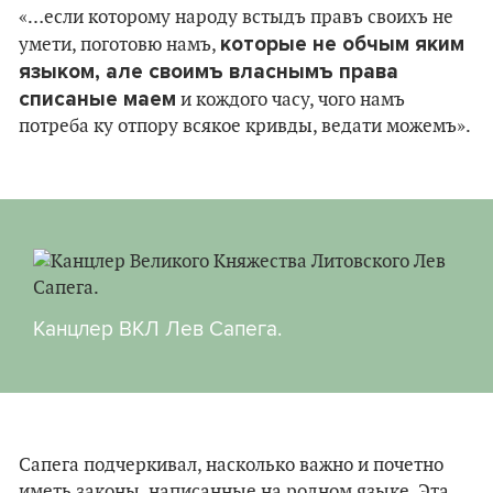
«…если которому народу встыдъ правъ своихъ не
которые не обчым яким
умети, поготовю намъ,
языком, але своимъ власнымъ права
списаные маем
и кождого часу, чого намъ
потреба ку отпору всякое кривды, ведати можемъ».
Канцлер ВКЛ Лев Сапега.
Сапега подчеркивал, насколько важно и почетно
иметь законы, написанные на родном языке. Эта