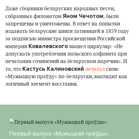
Даже сборники беларуских народных песен,
Яном Чечотом
собранных филоматом
, были
запрещены и уничтожены. В ответ на попытки
издавать беларуские книги латиницей в 1859 году
за подписью министра просвещения Российской
Ковалевского
империи
вышел циркуляр: «Не
допускать употребления польского алфавита при
печатании сочинений на беларуском наречии». И
Кастусь Калиновский
то, что
печатал
свою
«Мужыцкую праўду» по-беларуски, выглядит как
логичный элемент восстания.
Первый выпуск «Мужыцкай праўды».