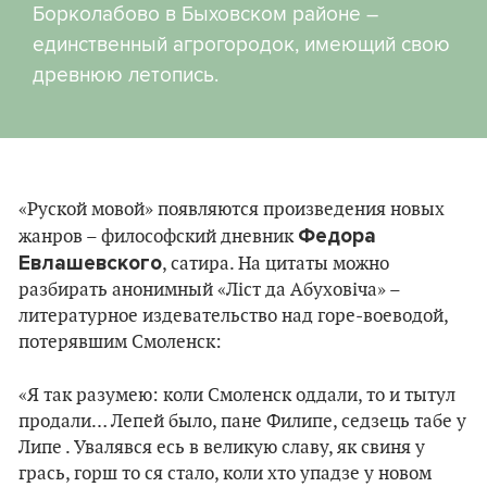
Борколабово в Быховском районе –
единственный агрогородок, имеющий свою
древнюю летопись.
«Руской мовой» появляются произведения новых
Федора
жанров – философский дневник
Евлашевского
, сатира. На цитаты можно
разбирать анонимный «Ліст да Абуховіча» –
литературное издевательство над горе-воеводой,
потерявшим Смоленск:
«Я так разумею: коли Смоленск оддали, то и тытул
продали… Лепей было, пане Филипе, седзець табе у
Липе . Увалявся есь в великую славу, як свиня у
грась, горш то ся стало, коли хто упадзе у новом