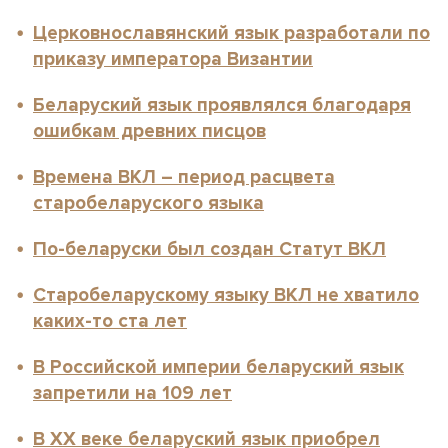
Церковнославянский язык разработали по
приказу императора Византии
Беларуский язык проявлялся благодаря
ошибкам древних писцов
Времена ВКЛ – период расцвета
старобеларуского языка
По-беларуски был создан Статут ВКЛ
Старобеларускому языку ВКЛ не хватило
каких-то ста лет
В Российской империи беларуский язык
запретили на 109 лет
В XX веке беларуский язык приобрел