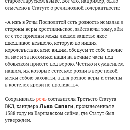
старобеларуском языке. Вот что, например, было
отмечено в Статуте о религиозной толерантности:
«А ижъ в Речы Посполитой есть розность немалая з
стороны веры хрестияньское, забегаючы тому, абы
се с тое причины межы людми зашстье якое
шкодливое невщело, которую по инших
королевъствах ясне видим, обецуем то собе сполне
за нас и за потомъки наши на вечные часы под
обовязком присеге под верою. Честью и сумненьем
нашим, иж которые естесьмо розни в вере покой
межы собою заховати, а для розное веры и отмены
в костелех крови не проливать».
Сохранилась
речь
составителя Третьего Статута
Льва Сапеги
ВКЛ, канцлера
, произнесенная в
1588 году на Варшавском сейме, где Статут был
утвержден.