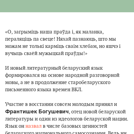
«О, загрыміць наша праўда і, як маланка,
пераляціць па свеце! Няхай пазнаюць, што мы
можам не толькі карміць сваім хлебам, но яшчэ і
вучыць сваёй мужыцкай праўды!»
И новый литературный беларуский язык
формировался на основе народной разговорной
мовы, а не в продолжение старобеларуского
письменного языка времен ВКЛ.
Участие в восстании совсем молодым принял и
Франтишек Богушевич
, отец новой беларуской
литературы и один из идеологов беларуской нации.
Язык он
назвал
в числе базовых ценностей
беларуского национального самосознания. Ведь ни