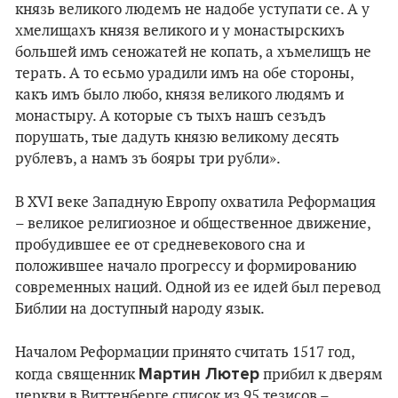
князь великого людемъ не надобе уступати се. А у
хмелищахъ князя великого и у монастырскихъ
большей имъ сеножатей не копать, а хъмелищъ не
терать. А то есьмо урадили имъ на обе стороны,
какъ имъ было любо, князя великого людямъ и
монастыру. А которые съ тыхъ нашъ сезъдъ
порушать, тые дадуть князю великому десять
рублевъ, а намъ зъ бояры три рубли».
В XVI веке Западную Европу охватила Реформация
– великое религиозное и общественное движение,
пробудившее ее от средневекового сна и
положившее начало прогрессу и формированию
современных наций. Одной из ее идей был перевод
Библии на доступный народу язык.
Началом Реформации принято считать 1517 год,
Мартин Лютер
когда священник
прибил к дверям
церкви в Виттенберге список из 95 тезисов –