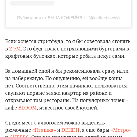
Публикация от ВАША КОФЕЙНЯ ✨ (@coffeeflowby)
Если хочется стритфуда, то я бы советовала сгонять
в
Z’eM
. Это фуд-трак с потрясающими бургерами в
крафтовых булочках, которые ребята пекут сами.
За домашней едой я бы рекомендовала сразу идти
на набережную. По ощущению, ей вообще конца
нет. Соответственно, этим начинают пользоваться:
скупают первые этажи квартир на районе и
открывают там рестораны. Из популярных точек –
кафе
BLOOM
, известное своей кухней.
Среди мест с алкоголем можно выделить
рюмочные
«Пташка»
и
DEHDИ
, а еще бары
«Метро»