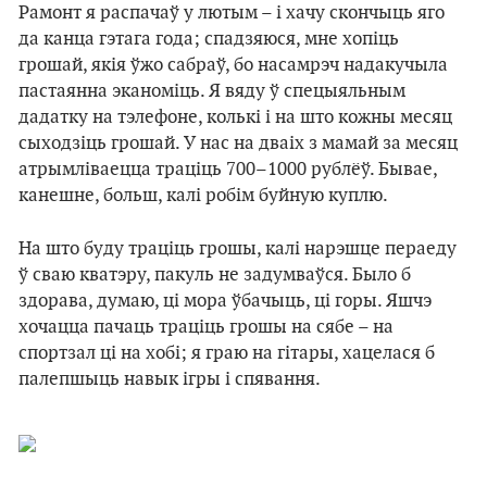
Рамонт я распачаў у лютым – i хачу скончыць яго
да канца гэтага года; спадзяюся, мне хопіць
грошай, якія ўжо сабраў, бо насамрэч надакучыла
пастаянна эканоміць. Я вяду ў спецыяльным
дадатку на тэлефоне, колькі і на што кожны месяц
сыходзіць грошай. У нас на дваіх з мамай за месяц
атрымліваецца траціць 700–1000 рублёў. Бывае,
канешне, больш, калі робім буйную куплю.
На што буду трацiць грошы, калi нарэшце пераеду
ў сваю кватэру, пакуль не задумваўся. Было б
здорава, думаю, ці мора ўбачыць, ці горы. Яшчэ
хочацца пачаць траціць грошы на сябе – на
спортзал ці на хобі; я граю на гітары, хацелася б
палепшыць навык ігры і спявання.