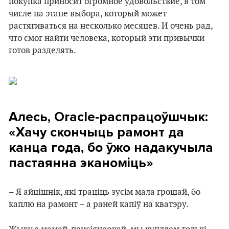
покупка приносит огромное удовольствие, в том
числе на этапе выбора, который может
растягиваться на несколько месяцев. И очень рад,
что смог найти человека, который эти привычки
готов разделять.
Алесь, Oracle-распрацоўшчык:
«Хачу скончыць рамонт да
канца года, бо ўжо надакучыла
пастаянна эканоміць»
– Я айцiшнiк, якi трацiць зусiм мала грошай, бо
каплю на рамонт – а раней капіў на кватэру.