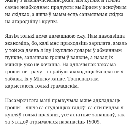
Жыву з мамай-пенсіянеркай, мы купляем толькі
самае неабходнае: прадукты выбiраем у асноўным
на скідках, а яшчэ ў мамы ёсць сацыяльная скідка
на агародніну і крупы.
Ядзім толькі дома дамашнюю ежу. Нам даводзіцца
эканоміць, бо, калі мне прыходзіць зарплата, амаль
у той жа дзень я іду і купляю долары ў абменным
пункце, запашваю грошы ў валюце, а назад іх
мяняць ужо не хочацца. На адпачынак таксама
грошы не трачу – спрабую знаходзіць бясплатныя
забавы, іх у Мінску хапае. Транспартам
карыстаюся толькі грамадскім.
Насамрэч гэта мацi прывучыла мяне адкладваць
грошы – яшчэ са студэнцкіх гадоў: са стыпендыi я
купляў толькі праязны, усё астатняе запашваў, так
за 5 гадоў атрымалася назапасіць 1500$.