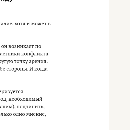
лие, хотя и может в
 он возникает по
частники конфликта
угую точку зрения.
бе стороны. И когда
еризуется
вод, необходимый
авшим), подчинить,
олько одно мнение,