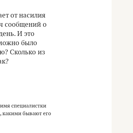
ает от насилия
яч сообщений о
день. И это
зможно было
ью? Сколько из
ак?
имя специалистки
е, какими бывают его