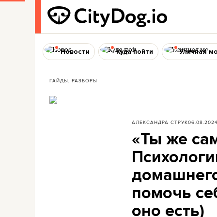
Новости
Куда пойти
Уличная м
ГАЙДЫ, РАЗБОРЫ
АЛЕКСАНДРА СТРУК
06.08.202
«Ты же сам
Психологин
домашнего
помочь се
оно есть)