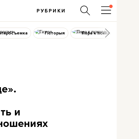
РУБРИКИ
ртиросъемка
Гісторыя
Пора к психологу
де».
ы
ть и
тношениях