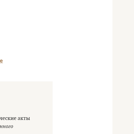
е
ческие акты
нного