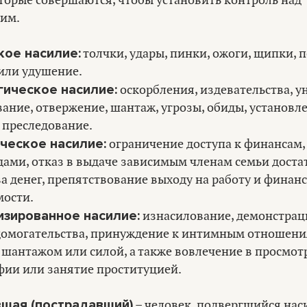
торые совершаются, чтобы установить контроль над
им.
кое насилие:
толчки, удары, пинки, ожоги, щипки, 
или удушение.
гическое насилие:
оскорбления, издевательства, у
ание, отвержение, шантаж, угрозы, обиды, установл
 преследование.
ческое насилие:
ограничение доступа к финансам,
дами, отказ в выдаче зависимым членам семьи доста
а денег, препятствование выходу на работу и финан
мости.
изированное насилие:
изнасилование, демонстрац
 домогательства, принуждение к интимным отношен
 шантажом или силой, а также вовлечение в просмот
фии или занятие проституцией.
шая (пострадавший)
– человек, подвергшийся нас