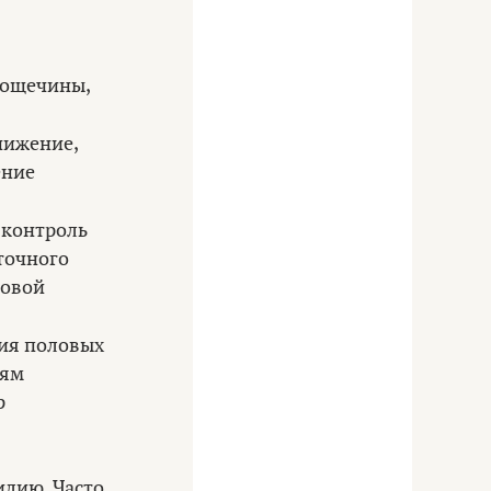
пощечины,
нижение,
ение
 контроль
точного
совой
ия половых
иям
р
илию. Часто