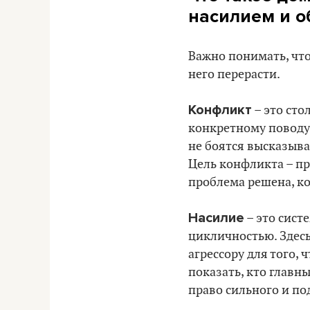
насилием и 
Важно понимать, чт
него перерасти.
Конфликт
– это сто
конкретному поводу
не боятся высказыва
Цель конфликта – пр
проблема решена, к
Насилие
– это сист
цикличностью. Здесь
агрессору для того,
показать, кто главн
право сильного и под