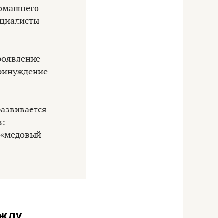
домашнего
ециалисты
роявление
принуждение
развивается
з:
, «медовый
ежду