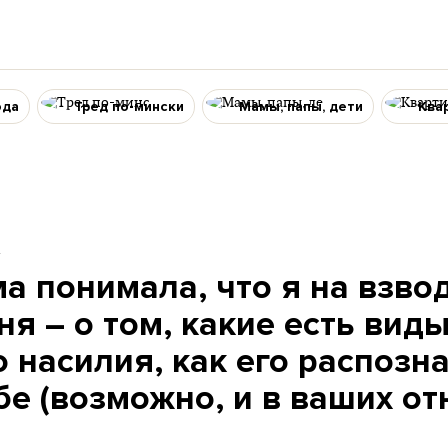
ода
Тред по-мински
Мамы, папы, дети
Ква
4
а понимала, что я на взво
я – о том, какие есть вид
 насилия, как его распозна
бе (возможно, и в ваших о