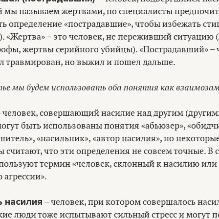
й мы называем жертвами, но специалисты предпочи
ть определение «пострадавшие», чтобы избежать ст
. «Жертва» – это человек, не переживший ситуацию 
рофы, жертвы серийного убийцы). «Пострадавший» – 
л травмирован, но выжил и пошел дальше.
ье мы будем использовать оба понятия как взаимоза
 человек, совершающий насилие над другим (другими
огут быть использованы понятия «абьюзер», «обидчи
итель», «насильник», «автор насилия», но некоторы
 считают, что эти определения не совсем точные. В с
спользуют термин «человек, склонный к насилию или
 агрессии».
 насилия
– человек, при котором совершалось наси
кие люди тоже испытывают сильный стресс и могут 