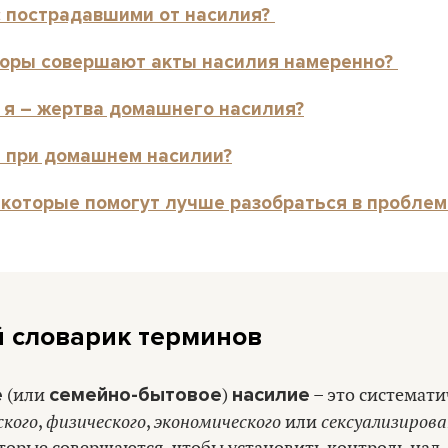
с пострадавшими от насилия?
соры совершают акты насилия намеренно?
и я – жертва домашнего насилия?
 при домашнем насилии?
 которые помогут лучше разобраться в проблем
й словарик терминов
е
семейно-бытовое
насилие
(или
)
– это системати
ского
физического
экономического
сексуализирова
,
,
или