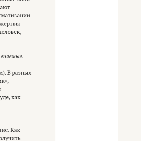
тают
игматизации
(жертвы
человек,
меняемые.
). В разных
к»,
е
уде, как
лие. Как
получить