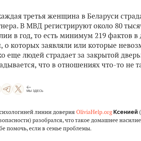
каждая третья женщина в Беларуси страд
тнера. В МВД регистрируют около 80 тыс
и в год, то есть минимум 219 фактов в 
и, о которых заявляли или которые нево
ко еще людей страдает за закрытой двер
адывается, что в отношениях что-то не т
МЫ ЗДЕСЬ
Ксенией
психологиней линии доверия
OliviaHelp.org
(
зопасности) разобрался, что такое домашнее насили
бе помочь, если в семье проблемы.