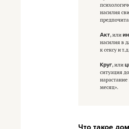
психологиче
насилия сви
предпочита
Акт
ин
, или
насилия в 
к сексу и т.д
Круг
ц
, или
ситуация до
нарастание
месяц».
Что такое до