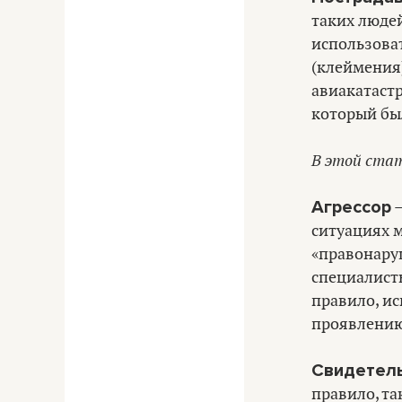
таких люде
использова
(клеймения)
авиакатаст
который бы
В этой стат
Агрессор
–
ситуациях м
«правонаруш
специалисты
правило, и
проявлению
Свидетель
правило, та