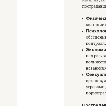
насилия, ко
пострадавш
Физичес
хватание 
Психоло
обесценив
контроля,
Экономи
над расхо
количеств
независи
Сексуал
органов,
угрозами,
порногра
Пострадав