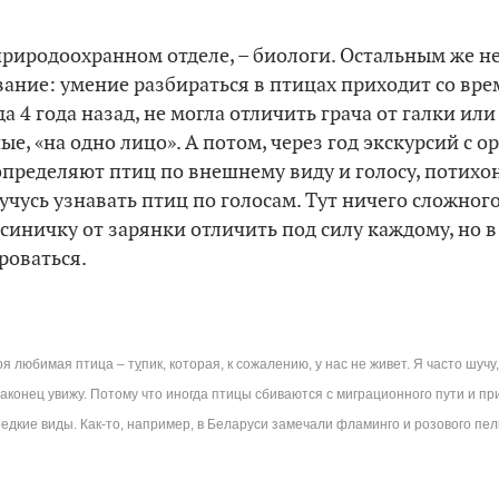
 природоохранном отделе, – биологи. Остальным же н
ание: умение разбираться в птицах приходит со вре
 4 года назад, не могла отличить грача от галки или
ые, «на одно лицо». А потом, через год экскурсий с 
пределяют птиц по внешнему виду и голосу, потихо
учусь узнавать птиц по голосам. Тут ничего сложного
 синичку от зарянки отличить под силу каждому, но 
роваться.
оя любимая птица – т
у
пик, которая, к сожалению, у нас не живет. Я часто шучу
 наконец увижу. Потому что иногда птицы сбиваются с миграционного пути и пр
редкие виды. Как-то, например, в Беларуси замечали фламинго и розового пел