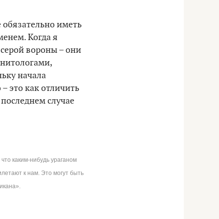
е обязательно иметь
менем. Когда я
 серой вороны – они
орнитологами,
ньку начала
 – это как отличить
в последнем случае
, что каким-нибудь ураганом
илетают к нам. Это могут быть
икана».