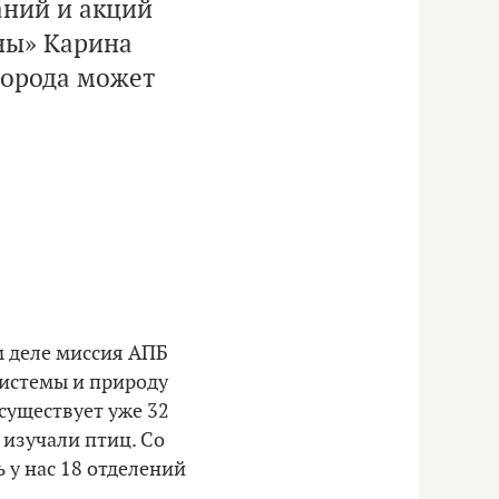
аний и акций
ны» Карина
 города может
м деле миссия АПБ
системы и природу
 существует уже 32
 изучали птиц. Со
 у нас 18 отделений