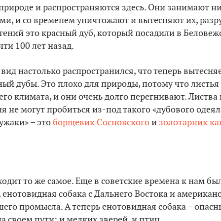
природе и распространяются здесь. Они занимают ни
ми, и со временем уничтожают и вытесняют их, раз
тений это красный дуб, который посадили в Беловеж
чти 100 лет назад.
 вид настолько распространился, что теперь вытесня
ый дубы. Это плохо для природы, потому что листья 
его климата, и они очень долго перегнивают. Листва 
я не могут пробиться из-под такого «дубового одеял
ужаки» – это
борщевик Сосновского
и
золотарник ка
дит то же самое. Еще в советские времена к нам бы
 енотовидная собака с Дальнего Востока и американ
его промысла. А теперь енотовидная собака – опас
а своем пути: и мелких зверей, и птиц.