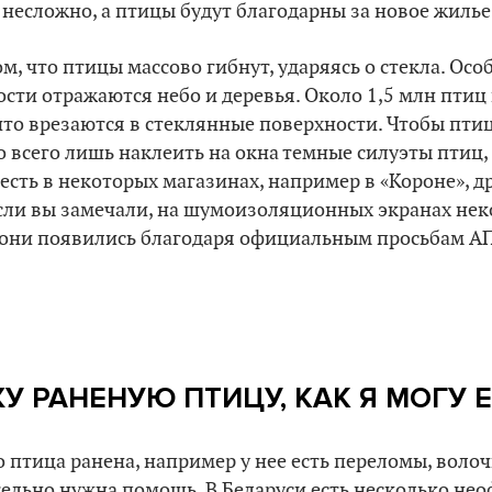
о несложно, а птицы будут благодарны за новое жилье
м, что птицы массово гибнут, ударяясь о стекла. Осо
сти отражаются небо и деревья. Около 1,5 млн птиц 
 что врезаются в стеклянные поверхности. Чтобы пти
 всего лишь наклеить на окна темные силуэты птиц,
есть в некоторых магазинах, например в «Короне», д
Если вы замечали, на шумоизоляционных экранах нек
 они появились благодаря официальным просьбам А
У РАНЕНУЮ ПТИЦУ, КАК Я МОГУ 
то птица ранена, например у нее есть переломы, воло
ительно нужна помощь. В Беларуси есть несколько н