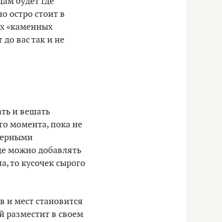
цам будет где
о остро стоит в
их «каменных
до вас так и не
ать и вешать
го момента, пока не
 черными
ще можно добавлять
а, то кусочек сырого
в и мест становится
й разместит в своем