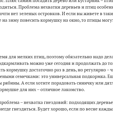
ас. Плюс самим посадить дерево или кустарник – пти
здиться. Проблема нехватки деревьев и птиц особенн
почти нет зеленых островков. И если вы живете в так
 на зиму повесить кормушку на окно, то птицы могут 
емя для мелких птиц, поэтому обязательно надо дел
дкармливать можно уже сегодня и продолжать до то
ять кормушку достаточно раз в день, но регулярно –
еными семечками: это универсальная подкормка. Е
ы рябины. А если хотите порадовать синичку или дятл
кормушке для них – отличное лакомство.
проблема – нехватка гнездовий: подходящих деревье
негде гнездиться. Будет хорошо, если по весне кажды