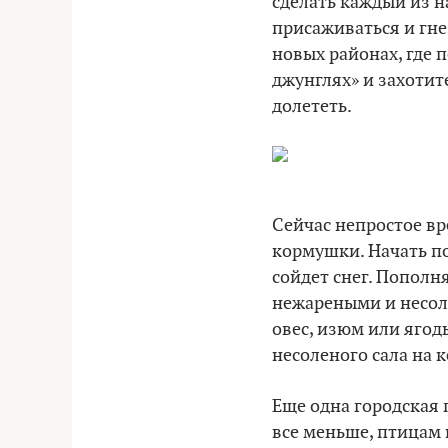
сделать каждый из н
присаживаться и гне
новых районах, где 
джунглях» и захотите
долететь.
Сейчас непростое вр
кормушки. Начать по
сойдет снег. Пополн
нежареными и несол
овес, изюм или ягод
несоленого сала на 
Еще одна городская 
все меньше, птицам 