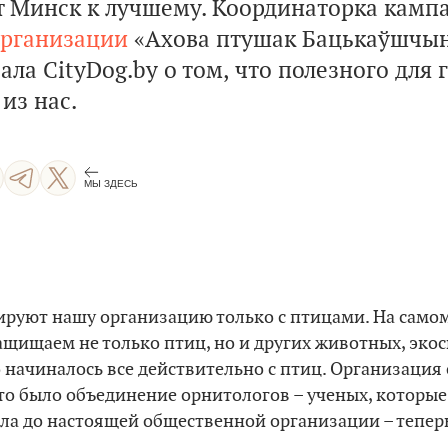
 Минск к лучшему. Координаторка камп
рганизации
«Ахова птушак Бацькаўшчы
ала СityDog.by о том, что полезного для
из нас.
МЫ ЗДЕСЬ
ируют нашу организацию только с птицами. На само
щищаем не только птиц, но и других животных, эко
о начиналось все действительно с птиц. Организация
это было объединение орнитологов – ученых, которые
а до настоящей общественной организации – теперь