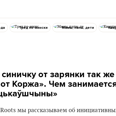
ода
Тред по-мински
Мамы, папы, дети
Ква
синичку от зарянки так же 
 от Коржа». Чем занимаетс
ацькаўшчыны»
s Roots мы рассказываем об инициативны