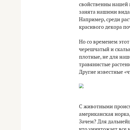
свойственны нашей 
занята нашими вида
Например, среди рас
красивого декора по
Но со временем этот
черешчатый и скальн
плотные, не для наш
травянистые растени
Другие известные «ч
С животными происхо
американская норка,
Зачем? Для дальнейш
что уничтожает все н