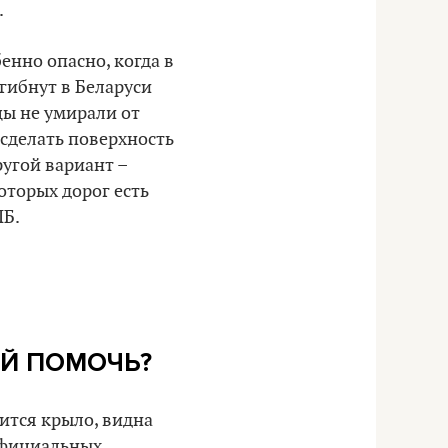
.
бенно опасно, когда в
гибнут в Беларуси
цы не умирали от
 сделать поверхность
ругой вариант –
оторых дорог есть
ПБ.
ЕЙ ПОМОЧЬ?
чится крыло, видна
еофициальных