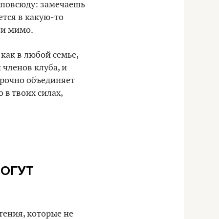
 повсюду: замечаешь
ется в какую-то
ти мимо.
как в любой семье,
и членов клуба, и
 прочно объединяет
 в твоих силах,
МОГУТ
тения, которые не