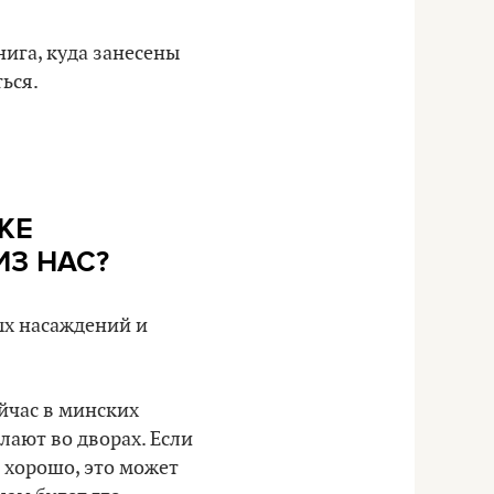
нига, куда занесены
ься.
КЕ
ИЗ НАС?
ых насаждений и
йчас в минских
лают во дворах. Если
ь хорошо, это может