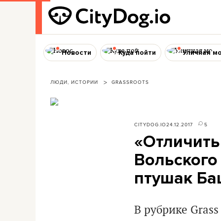
Новости
Куда пойти
Уличная м
ЛЮДИ, ИСТОРИИ
GRASSROOTS
CITYDOG.IO
24.12.2017
5
«Отличить 
Вольского
птушак Б
В рубрике Gras