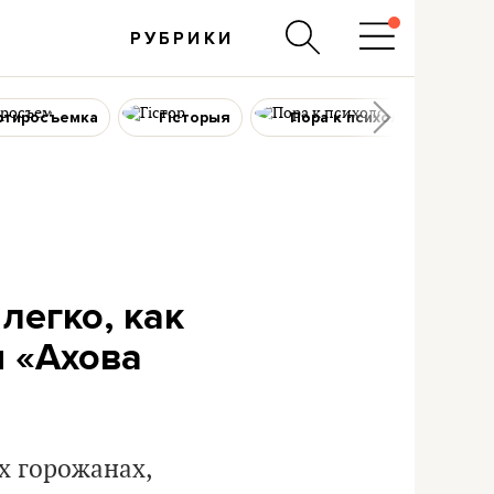
РУБРИКИ
ртиросъемка
Гісторыя
Пора к психологу
легко, как
я «Ахова
х горожанах,