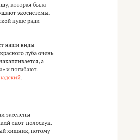
шу, которая была
рушают экосистемы.
ской пуще ради
ет наши виды –
красного дуба очень
накапливается, а
а» и погибают.
надский
.
ли заселены
ский енот-полоскун.
ный хищник, потому