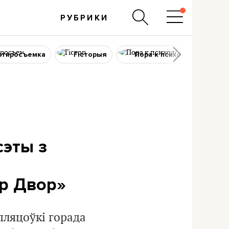
РУБРИКИ
ртиросъемка
Гісторыя
Пора к психологу
сэты з
ір Двор»
ляцоўкі горада