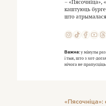
– «Пясочніца», «
каштуюць бургеры
што атрымалася
Важна:
у мінулы раз
і тыя, што з хот-дог
нічога не прапусціць
«Пясочніца»: 