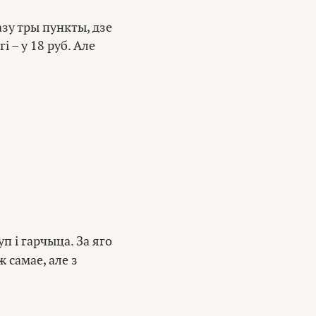
азу тры пункты, дзе
 – у 18 руб. Але
п і гарчыца. За яго
ж самае, але з