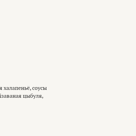
я халапеньё, соусы
ізаваная цыбуля,