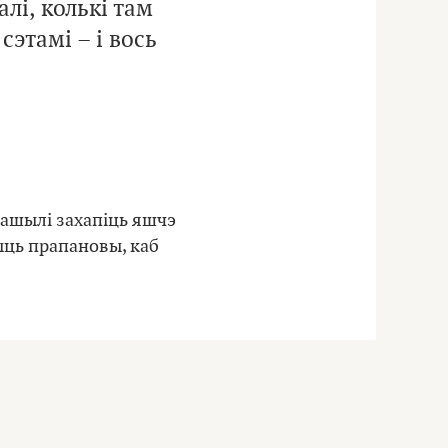
лі, колькі там
сэтамі – і вось
ырашылі захапіць яшчэ
чыць прапановы, каб