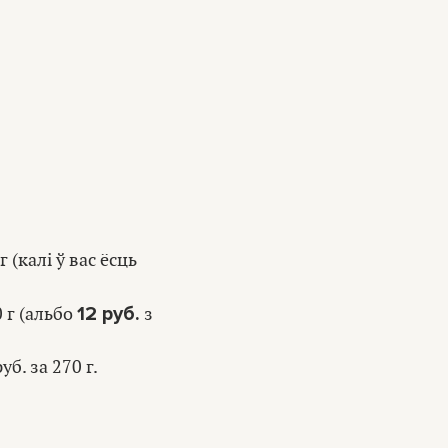
г (калі ў вас ёсць
12 руб.
 г (альбо
з
уб. за 270 г.