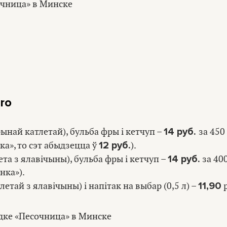
ro
14 руб.
урынай катлетай), бульба фры і кетчуп –
за 450 
12 руб.
а», то сэт абыдзецца ў
).
14 руб.
лета з ялавічыны), бульба фры і кетчуп –
за 400
нка»).
11,90
тлетай з ялавічыны) і напітак на выбар (0,5 л) –
р