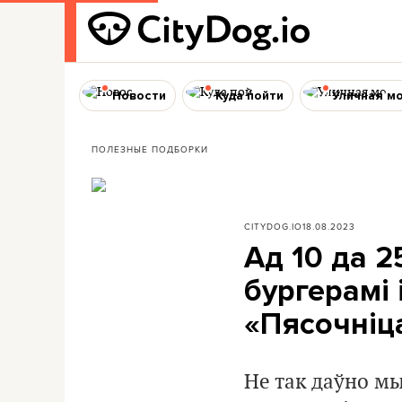
Новости
Куда пойти
Уличная м
ПОЛЕЗНЫЕ ПОДБОРКИ
CITYDOG.IO
18.08.2023
Ад 10 да 2
бургерамі 
«Пясочніца
Не так даўно м