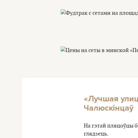
«Лучшая улиц
Чалюскінцаў
На гэтай пляцоўцы б
глядзець.