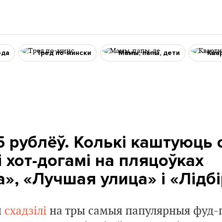
ода
Тред по-мински
Мамы, папы, дети
Ква
5 рублёў. Колькі каштуюць 
і хот-догамі на пляцоўках
», «Лучшая улица» і «Лідб
ы
схадзілі
на тры самыя папулярныя фуд-п