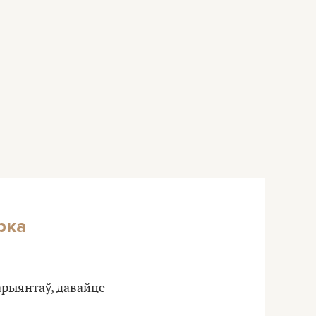
рка
арыянтаў, давайце