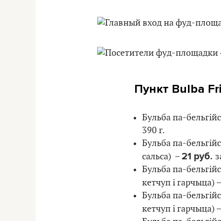
Пункт Bulba Fr
Бульба па-бельгійс
390 г.
Бульба па-бельгійск
21 руб.
сальса) –
з
Бульба па-бельгійс
кетчуп і гарчыца) 
Бульба па-бельгійс
кетчуп і гарчыца) 