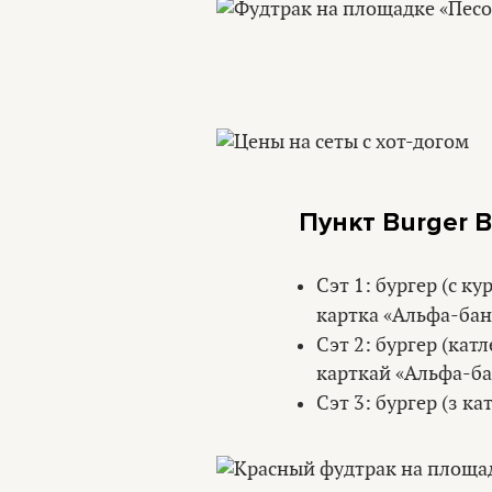
Пункт Burger B
Сэт 1: бургер (с к
картка «Альфа-банк
Сэт 2: бургер (кат
карткай «Альфа-ба
Сэт 3: бургер (з ка