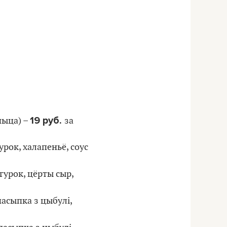
19 руб.
чыца) –
за
урок, халапеньё, соус
гурок, цёрты сыр,
пасыпка з цыбулі,