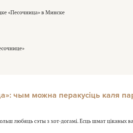
а»: чым можна перакусіць каля па
ольш любяць сэты з хот-догамі. Ёсць шмат цікавых в