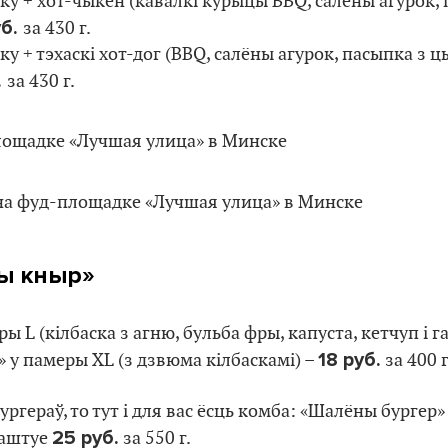
ку + хот-чыкен (кавалкі курыцы BBQ, салёны агурок, 
уб.
за 430 г.
ку + тэхаскі хот-дог (BBQ, салёны агурок, пасыпка з цы
.
за 430 г.
ы кныр»
ы L (кілбаска з агню, бульба фры, капуста, кетчуп і 
18 руб.
т» у памеры ХL (з дзвюма кілбаскамі) –
за 400 г
бургераў, то тут і для вас ёсць комба: «Шалёны бургер
25 руб.
Каштуе
за 550 г.