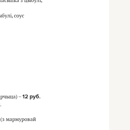
пасыпка з цыбулі,
булі, соус
12 руб.
гарчыца) –
.
» (з мармуровай