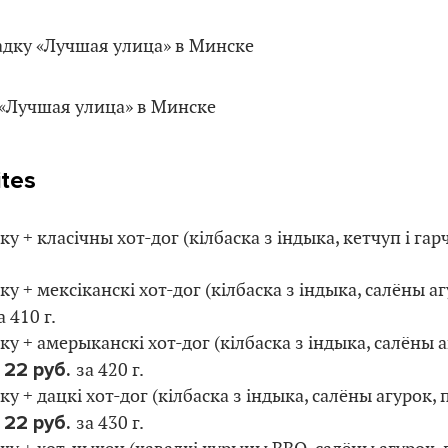
ites
ку + класічны хот-дог (кілбаска з індыка, кетчуп і гар
у + мексіканскі хот-дог (кілбаска з індыка, салёны аг
а 410 г.
ку + амерыканскі хот-дог (кілбаска з індыка, салёны а
22 руб.
–
за 420 г.
ку + дацкі хот-дог (кілбаска з індыка, салёны агурок, 
22 руб.
–
за 430 г.