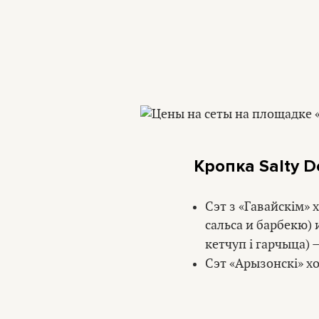
Кропка Salty D
Сэт з «Гавайскім» 
сальса и барбекю)
кетчуп і гарчыца) 
Сэт «Арызонскі» хот