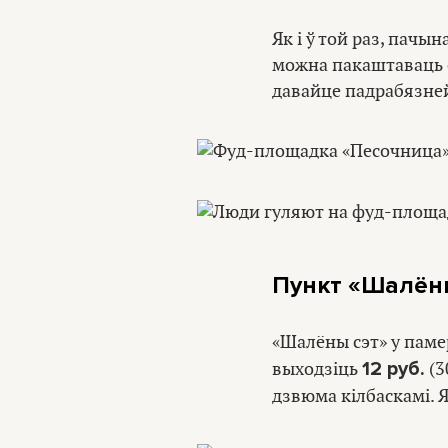
Як і ў той раз, пачы
можна пакаштаваць сэ
давайце падрабязне
Пункт
«
Шалён
«Шалёны сэт» у памер
12 руб.
выходзіць
(3
дзвюма кілбаскамі. 