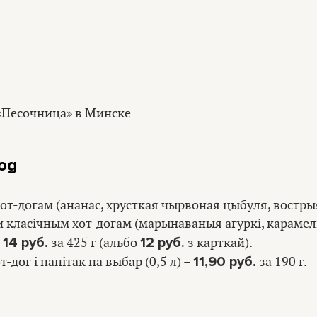
og
хот-догам (ананас, хрусткая чырвоная цыбуля, востры
 и класічным хот-догам (марынаваныя агуркі, карамел
14 руб.
12 руб.
–
за 425 г (альбо
з карткай).
11,90 руб.
-дог і напітак на выбар (0,5 л) –
за 190 г.