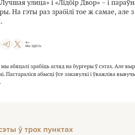
Лучшая улица» і «Лідбір Двор» – і параўна
. На гэты раз зрабілі тое ж самае, але з 
.
МЫ ЗДЕСЬ
 мы абяцалі зрабіць агляд на бургеры ў сэтах. Але в
амі. Пастараліся абысці ўсе закавулкі і ўважліва выву
.
сэты ў трох пунктах