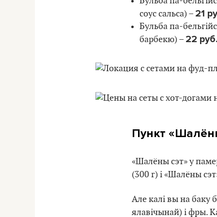
Бульба па-бельгійс
21 р
соус сальса) –
Бульба па-бельгійс
22 руб
барбекю) –
Пункт
«Шалён
«Шалёны сэт» у памер
(300 г) і «Шалёны сэ
Але калі вы на баку 
ялавічынай) і фры. 