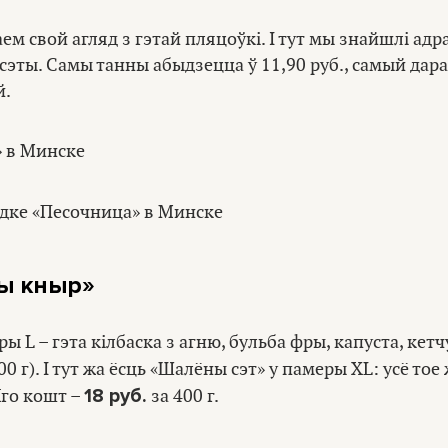
наем свой агляд з гэтай пляцоўкі. І тут мы знайшлі адр
ты. Самы танны абыдзецца ў 11,90 руб., самый дарагі
й.
ы кныр
»
ы L – гэта кілбаска з агню, бульба фры, капуста, кетчу
00 г). І тут жа ёсць «Шалёны сэт» у памеры ХL: усё тое 
18 руб.
Яго кошт –
за 400 г.