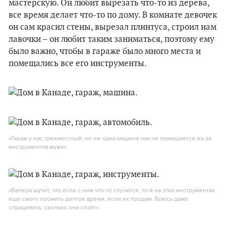
мастерскую. Он любит вырезать что-то из дерева,
все время делает что-то по дому. В комнате девочек
он сам красил стены, вырезал плинтуса, строил нам
лавочки – он любит таким заниматься, поэтому ему
было важно, чтобы в гараже было много места и
помещались все его инструменты.
«Гараж у нас трехместный, но ни одна машина там не помещается из-за
инструментов мужа».
«Валера шутит, что если с ним что-то случится, то я на этих инструментах
еще смогу прожить долгое время, если их продам. Боюсь даже
спрашивать, сколько они стоят».