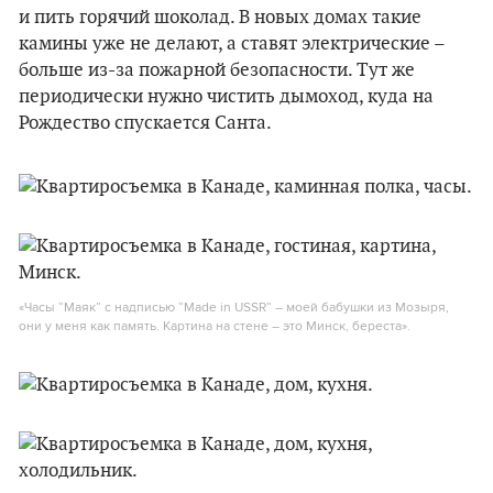
и пить горячий шоколад. В новых домах такие
камины уже не делают, а ставят электрические –
больше из-за пожарной безопасности. Тут же
периодически нужно чистить дымоход, куда на
Рождество спускается Санта.
«Часы “Маяк” с надписью “Made in USSR” – моей бабушки из Мозыря,
они у меня как память. Картина на стене – это Минск, береста».