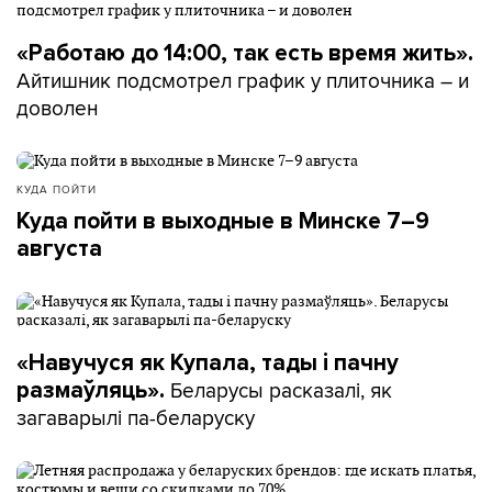
«Работаю до 14:00, так есть время жить».
Айтишник подсмотрел график у плиточника – и
доволен
КУДА ПОЙТИ
Куда пойти в выходные в Минске 7–9
августа
«Навучуся як Купала, тады і пачну
Беларусы расказалі, як
размаўляць».
загаварылі па-беларуску