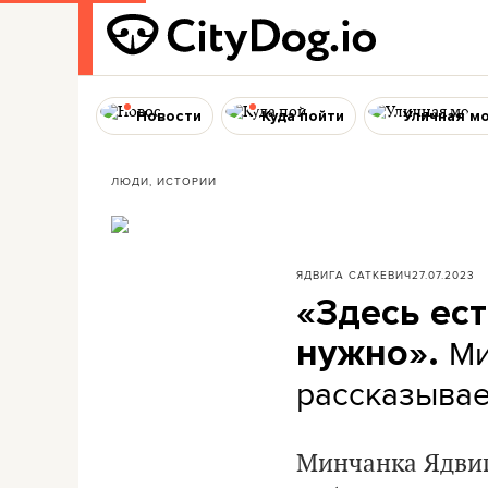
Новости
Куда пойти
Уличная м
ЛЮДИ, ИСТОРИИ
ЯДВИГА САТКЕВИЧ
27.07.2023
«Здесь ес
Ми
нужно».
рассказывает
Минчанка Ядвиг