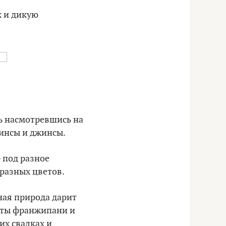
х и дикую
ль насмотревшись на
тинсы и джинсы.
 под разное
 разных цветов.
тная природа дарит
еты франжипани и
их свалках и