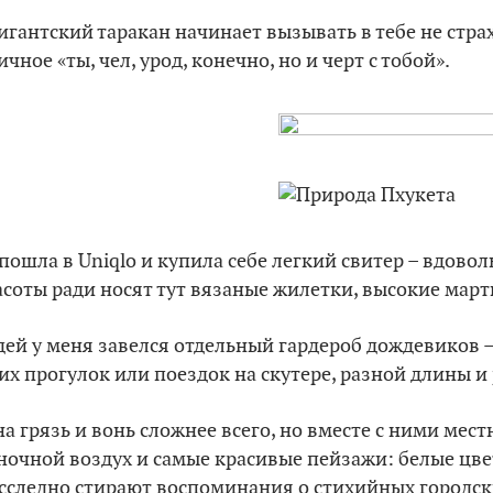
игантский таракан начинает вызывать в тебе не стра
чное «ты, чел, урод, конечно, но и черт с тобой».
 пошла в Uniqlo и купила себе легкий свитер – вдово
асоты ради носят тут вязаные жилетки, высокие мар
дей у меня завелся отдельный гардероб дождевиков –
их прогулок или поездок на скутере, разной длины и
на грязь и вонь сложнее всего, но вместе с ними мес
 ночной воздух и самые красивые пейзажи: белые цв
сследно стирают воспоминания о стихийных городск