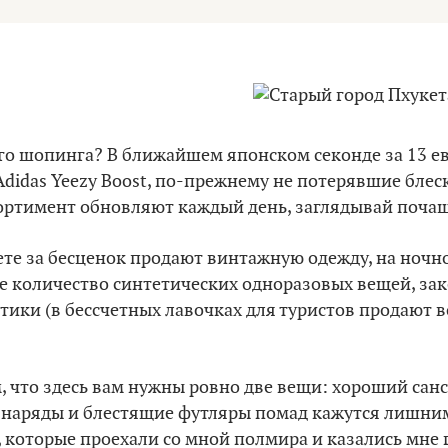
ого шопинга? В ближайшем японском секонде за 13 е
didas Yeezy Boost, по-прежнему не потерявшие блеск
сортимент обновляют каждый день, заглядывай почащ
те за бесценок продают винтажную одежду, на ночно
е количество синтетических одноразовых вещей, зак
ики (в бессчетных лавочках для туристов продают все
, что здесь вам нужны ровно две вещи: хороший са
 наряды и блестящие футляры помад кажутся лишни
 которые проехали со мной полмира и казались мне