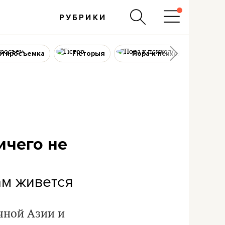
РУБРИКИ
ртиросъемка
Гісторыя
Пора к психологу
ичего не
ам живется
чной Азии и