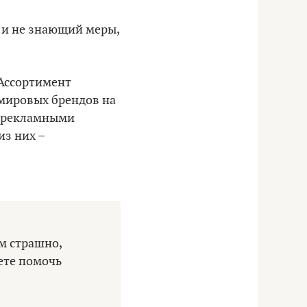
 и не знающий меры,
 Ассортимент
 мировых брендов на
 с рекламными
из них –
м страшно,
ете помочь