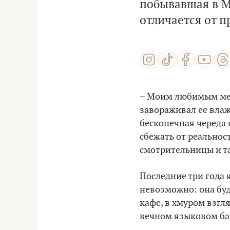
побывавшая в М
отличается от 
– Моим любимым мес
завораживал ее вла
бесконечная череда 
сбежать от реально
смотрительницы и та
Последние три года 
невозможно: она буд
кафе, в хмуром взгл
вечном языковом бар