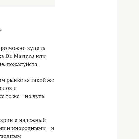
вро можно купить
а Dr. Martens или
е, пожалуйста.
м рынке за такой же
олок и
 то же – но чуть
нскрин и надежный
ми и инородными – и
 главным