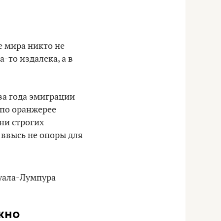
е мира никто не
-то издалека, а в
ва года эмиграции
 по оранжерее
 ни строгих
 ввысь не опоры для
жно