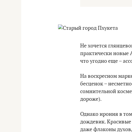
Не хочется глянцев
практически новые A
что угодно еще – ас
На воскресном марке
бесценок – несметно
сомнительной космет
дороже).
Однако ирония в том
дождевик. Красивые
даже флаконы духов,