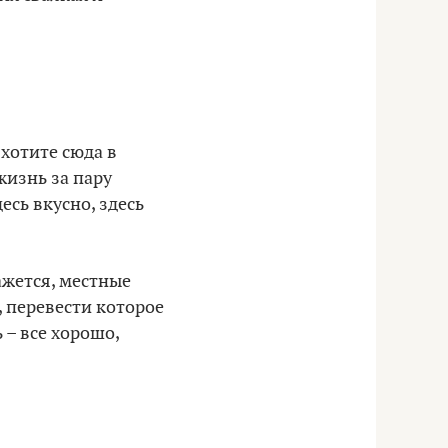
 хотите сюда в
жизнь за пару
десь вкусно, здесь
ажется, местные
, перевести которое
 – все хорошо,