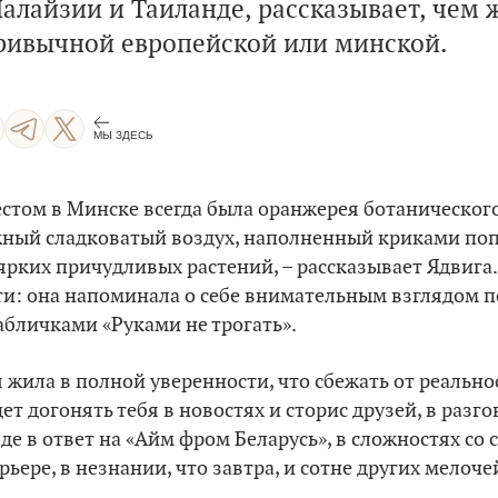
алайзии и Таиланде, рассказывает, чем 
привычной европейской или минской.
МЫ ЗДЕСЬ
том в Минске всегда была оранжерея ботанического
жный сладковатый воздух, наполненный криками поп
ярких причудливых растений, – рассказывает Ядвига. 
сти: она напоминала о себе внимательным взглядом 
бличками «Руками не трогать».
я жила в полной уверенности, что сбежать от реальн
ет догонять тебя в новостях и сторис друзей, в разг
яде в ответ на «Айм фром Беларусь», в сложностях со
ьере, в незнании, что завтра, и сотне других мелоче