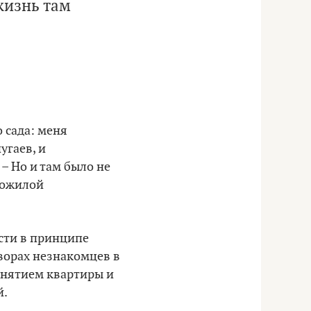
жизнь там
 сада: меня
угаев, и
– Но и там было не
пожилой
ости в принципе
оворах незнакомцев в
 снятием квартиры и
й.