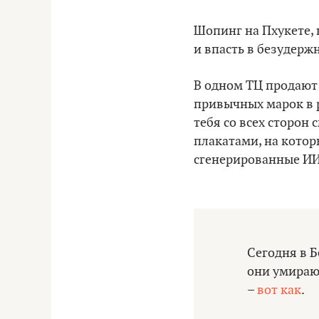
Шопинг на Пхукете, 
и впасть в безудерж
В одном ТЦ продают 
привычных марок в р
тебя со всех сторон
плакатами, на котор
сгенерированные ИИ
Сегодня в Б
они умирают
–
вот как
.