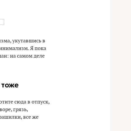
изма, укутавшись в
минимализм. Я пока
ман: на самом деле
 тоже
отите сюда в отпуск,
оре, грязь,
трашилки, все же