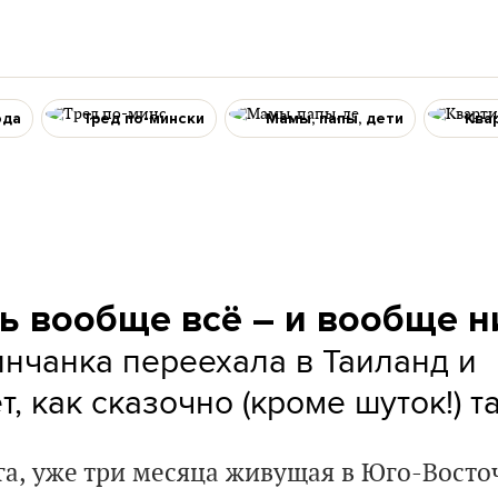
ода
Тред по-мински
Мамы, папы, дети
Ква
ть вообще всё – и вообще н
нчанка переехала в Таиланд и
, как сказочно (кроме шуток!) т
а, уже три месяца живущая в Юго-Восто