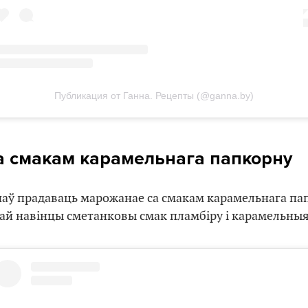
Публикация от Ганна. Рецепты (@ganna.by)
 смакам карамельнага папкорну
аў прадаваць марожанае са смакам карамельнага па
тай навінцы сметанковы смак пламбіру і карамельныя