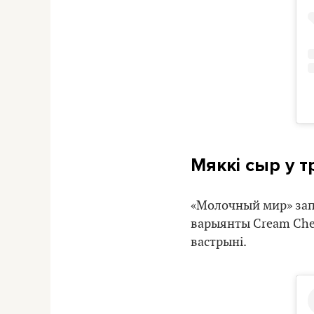
Мяккі сыр у т
«Молочный мир» запус
варыянты Cream Chee
вастрыні.