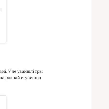
мі. У яе ўвайшлі тры
цца рознай ступенню