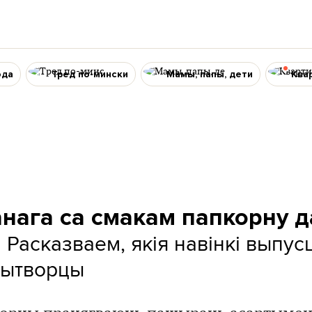
ода
Тред по-мински
Мамы, папы, дети
Ква
нага са смакам папкорну д
Расказваем, якія навінкі выпусц
.
вытворцы