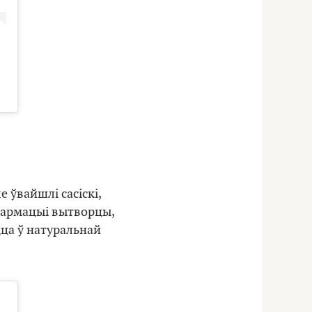
 ўвайшлі сасіскі,
нфармацыі вытворцы,
цца ў натуральнай