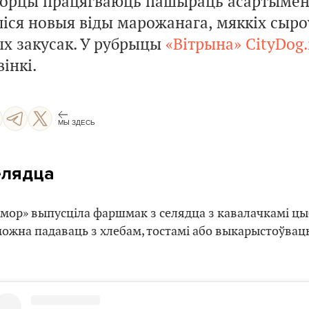
ворцы працягваюць пашыраць асартымент
ліся новыя віды марожанага, мяккіх сыро
ых закусак. У рубрыцы
«Вітрына»
CityDog.
інкі.
МЫ ЗДЕСЬ
елядца
мор» выпусціла фаршмак з селядца з кавалачкамі цы
ожна падаваць з хлебам, тостамі або выкарыстоўваць