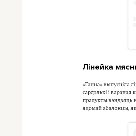
Лінейка мясн
«Ганна» выпусціла лі
сардэлькі і вараная
прадукты вэндзяць н
ядомай абалонцы, я