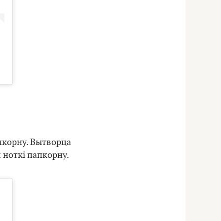
пкорну. Вытворца
 ноткі папкорну.