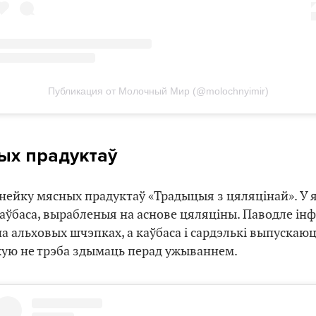
Публикация от Молочный Мир (@molochnyimir)
ых прадуктаў
нейку мясных прадуктаў «Традыцыя з цяляцінай». У яе
 каўбаса, вырабленыя на аснове цяляціны. Паводле і
а альховых шчэпках, а каўбаса і сардэлькі выпускаю
кую не трэба здымаць перад ужываннем.