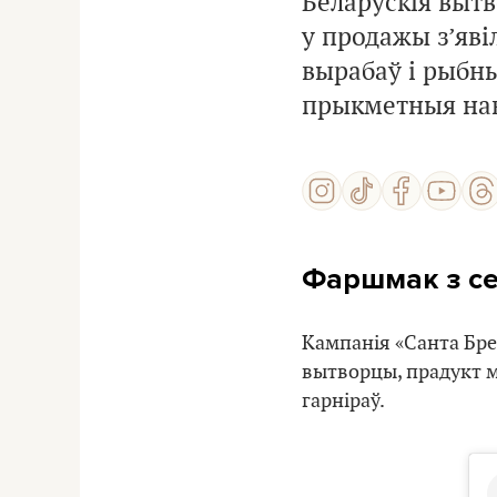
Беларускія выт
у продажы з’яві
вырабаў і рыбн
прыкметныя нав
Фаршмак з с
Кампанія «Санта Бре
вытворцы, прадукт м
гарніраў.