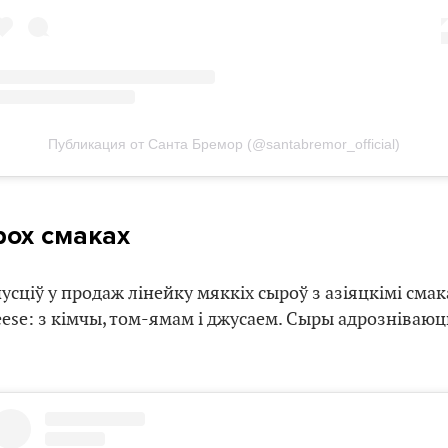
Публикация от Санта Бремор (@santabremor_official)
рох смаках
ціў у продаж лінейку мяккіх сыроў з азіяцкімі смака
se: з кімчы, том-ямам і джусаем. Сыры адрозніваю