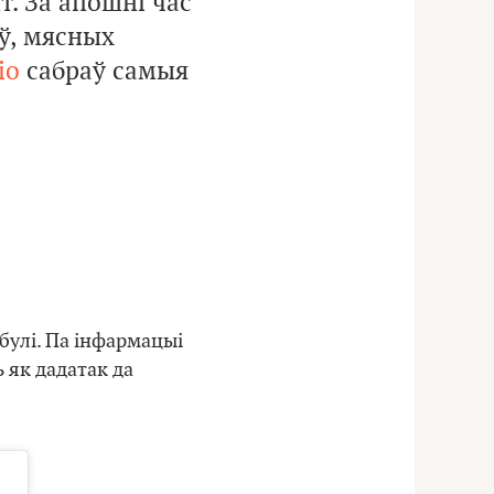
. За апошні час
ў, мясных
io
сабраў самыя
булі. Па інфармацыі
 як дадатак да