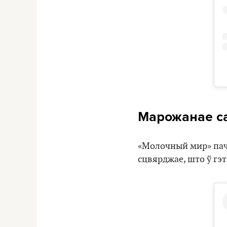
Марожанае са
«Молочный мир» пач
сцвярджае, што ў гэ