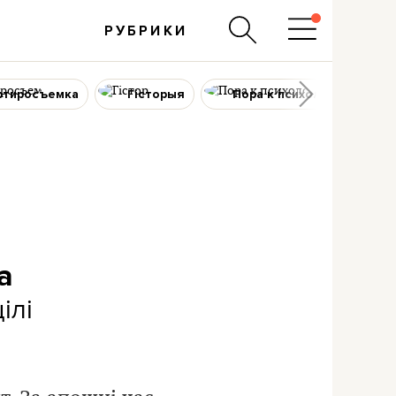
РУБРИКИ
ртиросъемка
Гісторыя
Пора к психологу
а
ілі