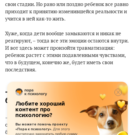
свои стадии. Но рано или поздно ребенок все равно
приходит к принятию изменившейся реальности и
учится в ней как-то жить.
Хуже, когда дети вообще замыкаются и никак не
реагируют, – тогда все эти эмоции остаются внутри.
И вот здесь может произойти травматизация:
ребенок растет с этими подавленными чувствами,
что в будущем, конечно же, будет иметь свои
последствия.
– А какие последствия могут
быть?
Любите хороший
контент про
психологию?
– Развод – это всегда травматичное событие, но
однозначно сказать, как именно он отразится в
Вы можете помочь проекту
Для этого
«Пора к психологу».
будущем, невозможно. Все зависит от того, как
достаточно задонатить любую сумму