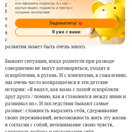
или оформить подписку. А с нас –
ребенок проживает период после развода.
крутые видео, подкасты и тексты с
Например, девочка может сохранить обиду на
лучшими экспертами.
мужчин из-за того, что папа когда-то бросил семью,
Задонатить!
и ей будет сложно доверять партнерам. Или она
Я уже с вами
видит, как папа оскорбляет маму, и решает для
себя, что никогда не выйдет замуж. Сценариев
развития может быть очень много.
Бывают ситуации, когда родители при разводе
совершенно не могут договориться, уходят в
оскорбления, в ругань. И с клиентами, к сожалению,
мы очень часто возвращаемся в эти детские
истории: «Я видел, как мама с папой оскорбляли
друг друга / помню, как я становился между ними и
разнимал их». И последствия бывают самые
разные: сложность выразить себя, сдерживание
своих переживаний, невозможность жить эту жизнь
в согласии с собой, непонимание своих чувств,