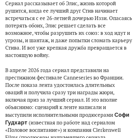
Сериал рассказывает об Элис, жизнь которой
рушится, когда ее лучший друг Стив начинает
встречаться с ее 26-летней дочерью Иззи. Опасаясь
потерять обоих, Элис решает сделать все
возможное, чтобы разрушить их союз: в ход идут и
угрозы, и шантаж, и даже попытки сломать карьеру
Стива. И вот уже крепкая дружба превращается в
настоящую войну.
В апреле 2026 года сериал представили на
престижном фестивале Canneseries во Франции.
После показа лента удостоилась длительных
оваций и получила сразу три награды жюри,
включая приз за лучший сериал. И это вполне
объяснимо: сценарий к ленте написали и
Софи
выступили исполнительными продюсерами
Гудхарт
(известная по работе над сериалом
«Половое воспитание») и компания Clerkenwell
Films (продюсеры нашумевшего сериала