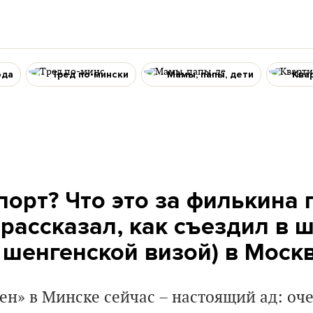
ода
Тред по-мински
Мамы, папы, дети
Ква
порт? Что это за филькина 
рассказал, как съездил в ш
а шенгенской визой) в Моск
ен» в Минске сейчас – настоящий ад: оч