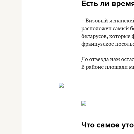
Есть ли время
– Визовый испанский
расположен самый бо
беларусов, которые 
французское посольс
До отъезда нам оста
В районе площади мн
Что самое ут