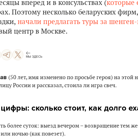
сяцы вперед и в консульствах (
которые 
рах. Поэтому несколько беларуских фир
здки,
начали предлагать туры за шенген
вый центр в Москве.
МЫ ЗДЕСЬ
лав
(50 лет, имя изменено по просьбе героя) на этой 
лицу России и рассказал, стоила ли игра свеч.
–
цифры: сколько стоит, как долго ех
ть более суток: выезд вечером – возвращение тем ж
ли ночью (как повезет).