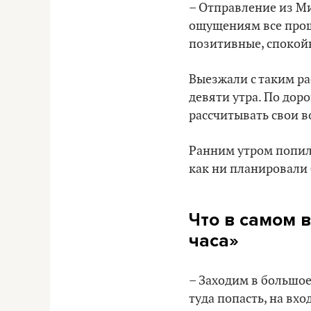
– Отправление из Ми
ощущениям все прошл
позитивные, спокойн
Выезжали с таким ра
девяти утра. По дор
рассчитывать свои 
Ранним утром попили
как ни планировали 
Что в самом 
часа»
– Заходим в большое
туда попасть, на вх