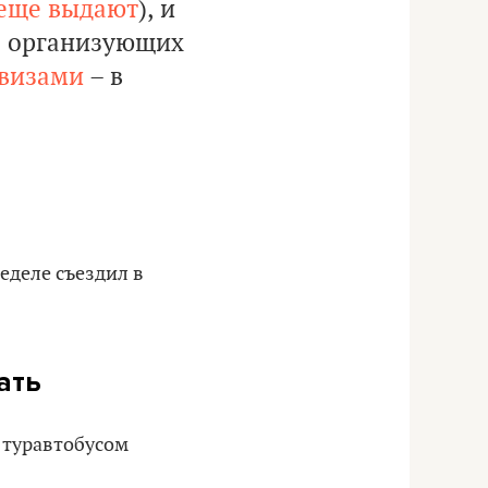
еще выдают
), и
м, организующих
-визами
– в
неделе съездил в
ать
е туравтобусом