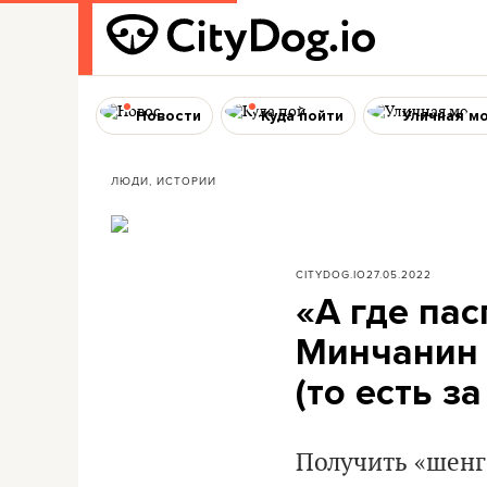
Новости
Куда пойти
Уличная м
ЛЮДИ, ИСТОРИИ
CITYDOG.IO
27.05.2022
«А где пас
Минчанин 
(то есть з
Получить «шенг