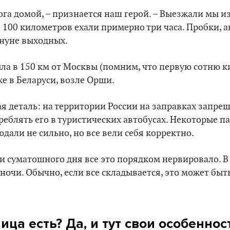
рога домой, – признается наш герой. – Выезжали мы и
е 100 километров ехали примерно три часа. Пробки, 
нуне выходных.
ла в 150 км от Москвы (помним, что первую сотню 
уже в Беларуси, возле Орши.
я деталь: на территории России на заправках запре
треблять его в туристических автобусах. Некоторые п
юдали не сильно, но все вели себя корректно.
 и суматошного дня все это порядком нервировало. В
ночи. Обычно, если все складывается, это может быть
ница есть? Да, и тут свои особеннос