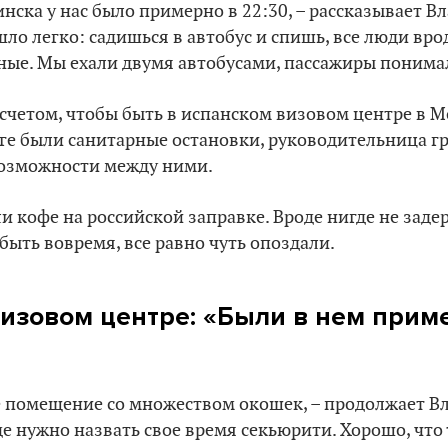
нска у нас было примерно в 22:30, – рассказывает Вл
о легко: садишься в автобус и спишь, все люди вро
ые. Мы ехали двумя автобусами, пассажиры понимали
счетом, чтобы быть в испанском визовом центре в М
оге были санитарные остановки, руководительница г
возможности между ними.
 кофе на российской заправке. Вроде нигде не задерж
быть вовремя, все равно чуть опоздали.
визовом центре: «Были в нем прим
 помещение со множеством окошек, – продолжает Вл
оде нужно назвать свое время секьюрити. Хорошо, чт