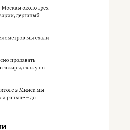
з Москвы около трех
аварии, дерганый
километров мы ехали
щено продавать
ассажиры, скажу по
 итоге в Минск мы
 и раньше – до
ти