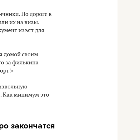
ичники. По дороге в
али их на визы.
кумент изъят для
ся домой своим
то за филькина
орт!»
оизвольную
е. Как минимум это
ро закончатся