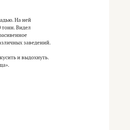
адью. На ней
 тонн. Видел
красивенное
различных заведений.
кусить и выдохнуть.
ца».