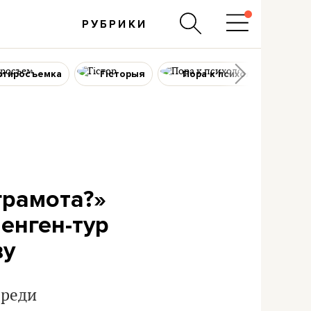
РУБРИКИ
ртиросъемка
Гісторыя
Пора к психологу
грамота?»
енген-тур
ву
ереди