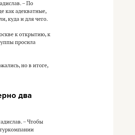
адислав. – По
де как адекватные,
, куда и для чего.
оскве к открытию, к
руппы просила
ались, но в итоге,
ерно два
адислав. – Чтобы
о туркомпании