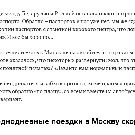
це между Беларусью и Россией останавливают погран
спорта. Обратно – паспортов у нас уже нет, мы же сд
опии паспортов с отметкой визового центра, что до
». И все бы хорошо...
к решили ехать в Минск не на автобусе, а отправить
оге оказалось, что некоторых развернули: мол, что э
 непонятной печатью? «Давайте нам нормальный пасп
выпендриваться и забыть про остальные планы и пр
хать обратно «по плану», со всеми вместе на автобус
вариант.
 однодневные поездки в Москву ско