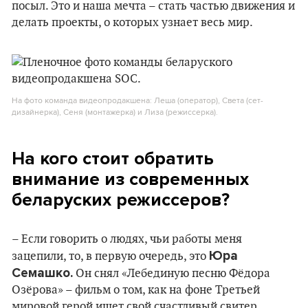
посыл. Это и наша мечта – стать частью движения и
делать проекты, о которых узнает весь мир.
На фото команда видеопродакшена: Леша (оператор), Света (сет-
дизайнерка), Сеня (монтажерка) и Лиза (режиссерка).
На кого стоит обратить
внимание из современных
беларуских режиссеров?
– Если говорить о людях, чьи работы меня
Юра
зацепили, то, в первую очередь, это
Семашко.
Он снял «Лебединую песню Фёдора
Озёрова» – фильм о том, как на фоне Третьей
мировой герой ищет свой счастливый свитер.