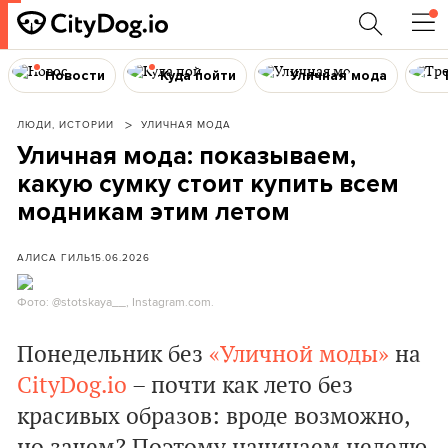
Новости
Куда пойти
Уличная мода
ЛЮДИ, ИСТОРИИ
УЛИЧНАЯ МОДА
Уличная мода: показываем,
какую сумку стоит купить всем
модникам этим летом
АЛИСА ГИЛЬ
15.06.2026
Фото: @stotskaya__, Instagram.com.
Понедельник без
«Уличной моды»
на
CityDog.io
– почти как лето без
красивых образов: вроде возможно,