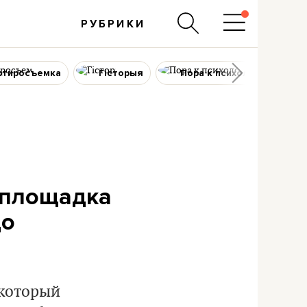
РУБРИКИ
ртиросъемка
Гісторыя
Пора к психологу
-площадка
до
(который