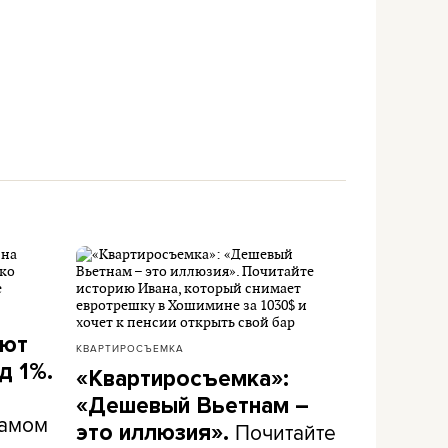
ают
КВАРТИРОСЪЕМКА
д 1%.
«Квартиросъемка»:
«Дешевый Вьетнам –
самом
Почитайте
это иллюзия».