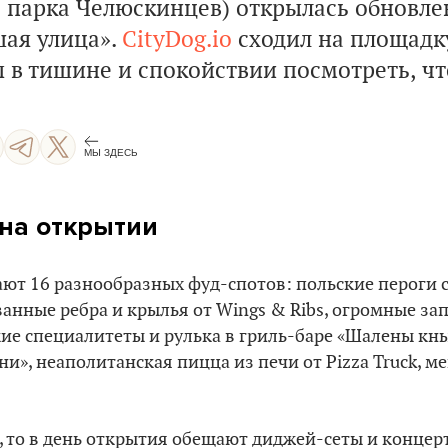
е парка Челюскинцев) открылась обновле
ая улица».
CityDog.io
сходил на площадку
 в тишине и спокойствии посмотреть, что
МЫ ЗДЕСЬ
на открытии
ют 16 разнообразных фуд-спотов: польские пероги
анные ребра и крылья от Wings & Ribs, огромные за
ие специалитеты и рулька в гриль-баре «Шалены кны
ни», неаполитанская пицца из печи от Pizza Truck, м
, то в день открытия обещают диджей-сеты и концерт