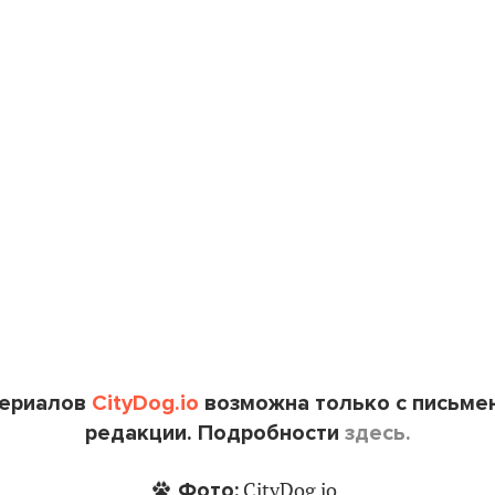
териалов
CityDog.io
возможна только с письме
редакции. Подробности
здесь.
Фото:
CityDog.io.