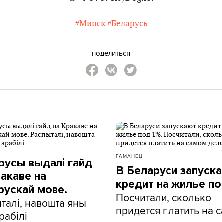
#Минск
#Беларусь
поделиться
ГАМАНЕЦ
русы выдалі гайд
В Беларуси запуск
ракаве на
кредит на жилье по
рускай мове.
Посчитали, сколько
талі, навошта яны
придется платить на 
рабілі