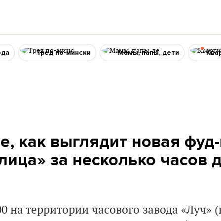
ода
Тред по-мински
Мамы, папы, дети
Ква
е, как выглядит новая фуд
лица» за несколько часов 
00 на территории часового завода «Луч» 