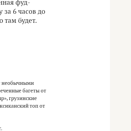
нная фуд-
 за 6 часов до
 там будет.
 с необычными
печенные багеты от
р», грузинские
ексиканский топ от
.