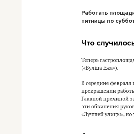
Работать площадк
пятницы по суббот
Что случилос
Теперь гастроплощад
(«Вуліца Ежа»).
В середине февраля
прекращении работы 
Главной причиной за
эти обвинения руков
«Лучшей улицы», но 