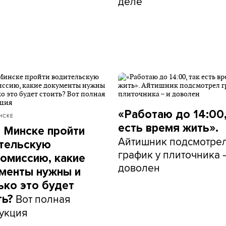
деле
«Работаю до 14:00,
НСКЕ
есть время жить».
в Минске пройти
Айтишник подсмотре
тельскую
график у плиточника 
омиссию, какие
доволен
менты нужны и
ько это будет
Вот полная
ть?
укция