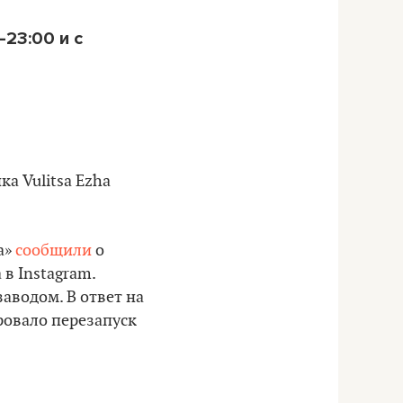
23:00 и с
а Vulitsa Ezha
а»
сообщили
о
в Instagram.
аводом. В ответ на
ровало перезапуск