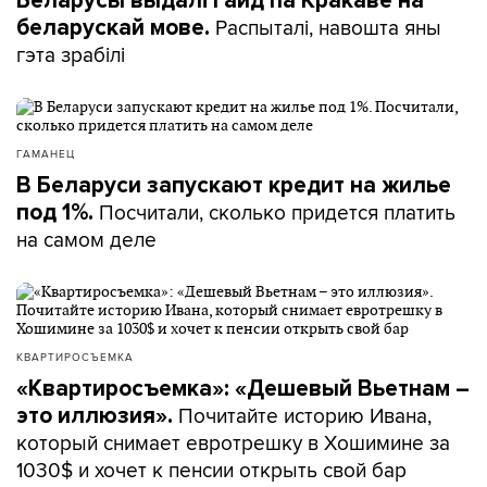
Беларусы выдалі гайд па Кракаве на
Распыталі, навошта яны
беларускай мове.
гэта зрабілі
ГАМАНЕЦ
В Беларуси запускают кредит на жилье
Посчитали, сколько придется платить
под 1%.
на самом деле
КВАРТИРОСЪЕМКА
«Квартиросъемка»: «Дешевый Вьетнам –
Почитайте историю Ивана,
это иллюзия».
который снимает евротрешку в Хошимине за
1030$ и хочет к пенсии открыть свой бар