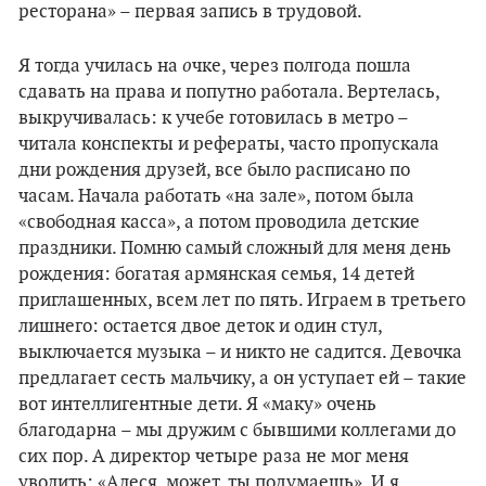
ресторана» – первая запись в трудовой.
о
Я тогда училась на
чке, через полгода пошла
сдавать на права и попутно работала. Вертелась,
выкручивалась: к учебе готовилась в метро –
читала конспекты и рефераты, часто пропускала
дни рождения друзей, все было расписано по
часам. Начала работать
«
на зале
»
, потом была
«свободная касса», а потом проводила детские
праздники. Помню самый сложный для меня день
рождения: богатая армянская семья, 14 детей
приглашенных, всем лет по пять. Играем в третьего
лишнего: остается двое деток и один стул,
выключается музыка – и никто не садится. Девочка
предлагает сесть мальчику, а он уступает ей – такие
вот интеллигентные дети. Я
«
маку
»
очень
благодарна – мы дружим с бывшими коллегами до
сих пор. А директор четыре раза не мог меня
уволить: «Алеся, может, ты подумаешь». И я