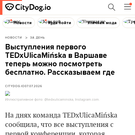
Новости
Куда пойти
Уличная мода
НОВОСТИ
ЗА ДЕНЬ
Выступления первого
TEDxUlicaMińska в Варшаве
теперь можно посмотреть
бесплатно. Рассказываем где
CITYDOG.IO
07.07.2026
Иллюстративное фото: @tedxulicaminska, Instagram.com.
На днях команда
TEDxUlicaMińska
сообщила, что все выступления с
первой конференции, которая