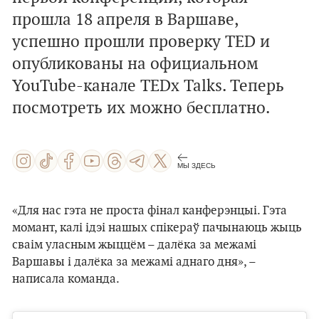
прошла
18 апреля
в Варшаве,
успешно прошли проверку TED и
опубликованы на официальном
YouTube-канале
TEDx Talks
. Теперь
посмотреть их можно бесплатно.
МЫ ЗДЕСЬ
«Для нас гэта не проста фінал канферэнцыі. Гэта
момант, калі ідэі нашых спікераў пачынаюць жыць
сваім уласным жыццём – далёка за межамі
Варшавы і далёка за межамі аднаго дня», –
написала команда.