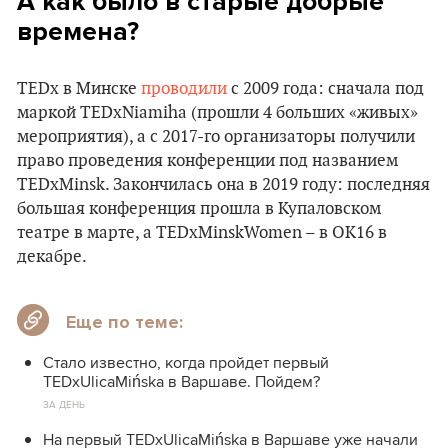
А как было в старые добрые
времена?
TEDx в Минске
проводили
с 2009 года: сначала под
маркой TEDxNiamiha (прошли 4 больших «живых»
мероприятия), а с 2017-го организаторы получили
право проведения конференции под названием
TEDxMinsk. Закончилась она в 2019 году: последняя
большая конференция прошла в Купаловском
театре в марте, а TEDxMinskWomen – в ОК16 в
декабре.
Еще по теме:
Стало известно, когда пройдет первый
TEDxUlicaMińska в Варшаве. Пойдем?
ЗА ДЕНЬ
На первый TEDxUlicaMińska в Варшаве уже начали