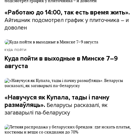
«Работаю до 14:00, так есть время жить».
Айтишник подсмотрел график у плиточника – и
доволен
КУДА ПОЙТИ
Куда пойти в выходные в Минске 7–9
августа
«Навучуся як Купала, тады і пачну
Беларусы расказалі, як
размаўляць».
загаварылі па-беларуску