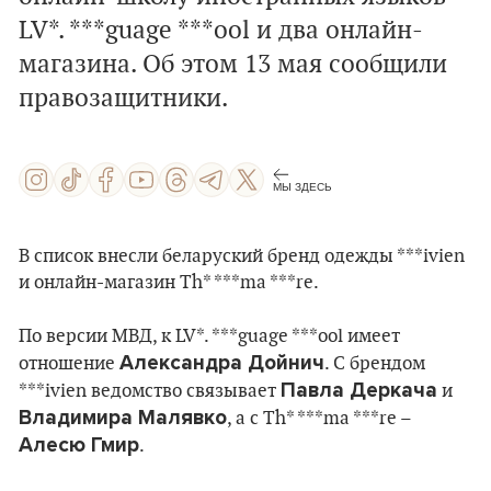
LV*. ***guage ***ool и два онлайн-
магазина. Об этом 13 мая сообщили
правозащитники.
МЫ ЗДЕСЬ
В список внесли беларуский бренд одежды ***ivien
и онлайн-магазин Th* ***ma ***re.
По версии МВД, к LV*. ***guage ***ool имеет
Александра Дойнич
отношение
. С брендом
Павла Деркача
***ivien ведомство связывает
и
Владимира Малявко
, а с Th* ***ma ***re –
Алесю Гмир
.