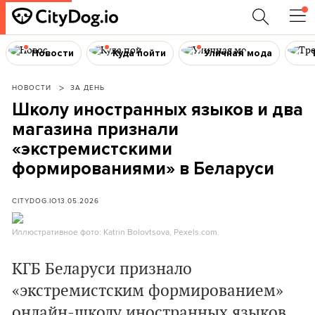
Новости
Куда пойти
Уличная мода
НОВОСТИ
ЗА ДЕНЬ
Школу иностранных языков и два
магазина признали
«экстремистскими
формированиями» в Беларуси
CITYDOG.IO
13.05.2026
Иллюстративное фото: Katrin Bolovtsova, Pexels.com.
КГБ Беларуси признало
«экстремистским формированием»
онлайн-школу иностранных языков