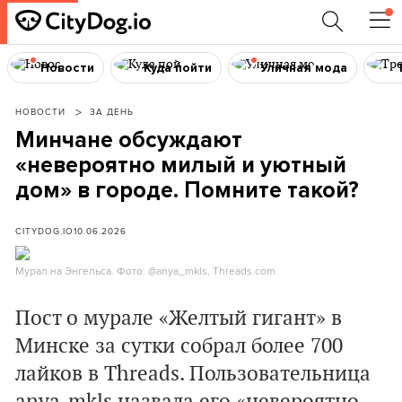
Новости
Куда пойти
Уличная мода
НОВОСТИ
ЗА ДЕНЬ
Минчане обсуждают
«невероятно милый и уютный
дом» в городе. Помните такой?
CITYDOG.IO
10.06.2026
Мурал на Энгельса. Фото: @anya_mkls, Threads.com.
Пост о мурале «Желтый гигант» в
Минске за сутки собрал более 700
лайков в Threads. Пользовательница