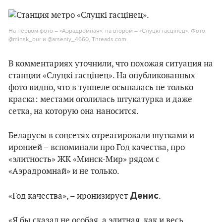
На первом фото – «Аэрадромная», на втором – «Слуцкі гасцінец». Фото:
@minsk_our и @arseniy_4660, Threads.com.
В комментариях уточнили, что похожая ситуация на
станции «Слуцкі гасцінец». На опубликованных
фото видно, что в туннеле осыпалась не только
краска: местами оголилась штукатурка и даже
сетка, на которую она наносится.
Беларусы в соцсетях отреагировали шутками и
иронией – вспоминали про Год качества, про
«элитность» ЖК «Минск-Мир» рядом с
«Аэрадромнай» и не только.
Денис
«Год качества», – иронизирует
.
«Я бы сказал не особая, а элитная, как и весь