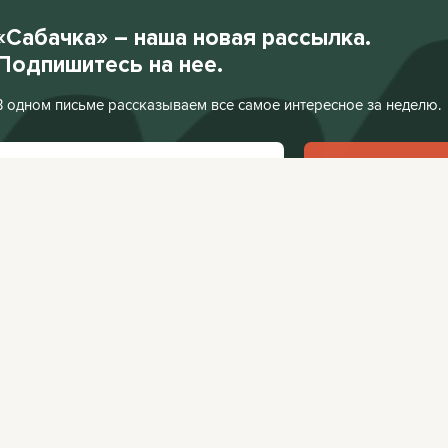
«Сабачка» – наша новая рассылка.
Подпишитесь на нее.
В одном письме рассказываем все самое интересное за неделю.
Подписаться
Нажимая «Подписаться», я соглашаюсь с
Политикой конфиденциальности
.
Facebook
VKontakte
Редакция:
editor@
Афиша:
editor@cit
Instagram
Twitter
Реклама:
editor@c
Telegram
TikTok
YouTube
RSS