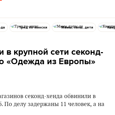
ода
Тред по-мински
Мамы, папы, дети
Ква
 в крупной сети секонд-
то «Одежда из Европы»
агазинов секонд-хенда обвинили в
б. По делу задержаны 11 человек, а на