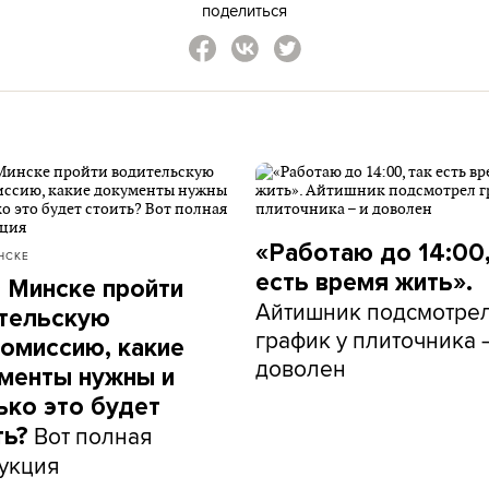
поделиться
«Работаю до 14:00,
НСКЕ
есть время жить».
в Минске пройти
Айтишник подсмотре
тельскую
график у плиточника 
омиссию, какие
доволен
менты нужны и
ько это будет
Вот полная
ть?
укция