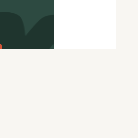
citydog.io
Перепечатка материалов
CityDog
возможна только с письменного
ydog.io
разрешения редакции.
itydog.io
Подробности
здесь
.
Нашли ошибку? Ctrl+Enter