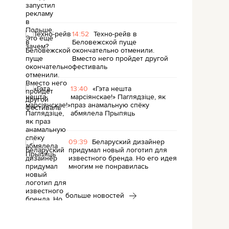
14:52
Техно-рейв в
Беловежской пуще
окончательно отменили.
Вместо него пройдет другой
фестиваль
13:40
«Гэта нешта
марсіянскае!» Паглядзіце, як
праз анамальную спёку
абмялела Прыпяць
09:39
Беларуский дизайнер
придумал новый логотип для
известного бренда. Но его идея
многим не понравилась
больше новостей