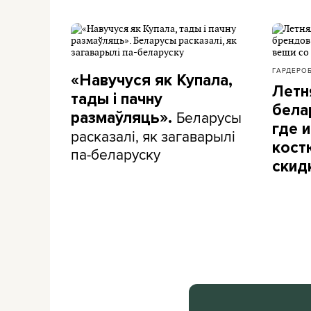
ГАРДЕРО
«Навучуся як Купала,
Летн
тады і пачну
бела
Беларусы
размаўляць».
где и
расказалі, як загаварылі
кост
па-беларуску
скид