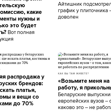
Айтишник подсмотре
тельскую
график у плиточника 
омиссию, какие
доволен
менты нужны и
ько это будет
Вот полная
ть?
укция
Б
КАК ВЫ ТАМ ЖИВЕТЕ?
яя распродажа у
«Возьмите меня на
руских брендов:
работу, я прикольн
скать платья,
Беларуские выпускни
юмы и вещи со
европейских вузов – о
ками до 70%
каково это – не работ