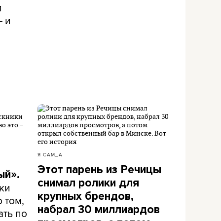
л
– и
Я САМ_А
Этот парень из Речицы
ый».
снимал ролики для
ки
крупных брендов,
 том,
набрал 30 миллиардов
ать по