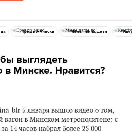
ода
Тред по-мински
Мамы, папы, дети
Ква
 бы выглядеть
 в Минске. Нравится?
ina_blr
5 января вышло видео о том,
й вагон в
Минском метрополитене:
с
за 14 часов набрал более 25 000