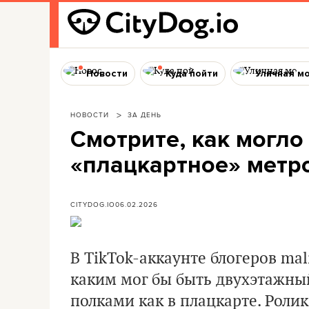
Новости
Куда пойти
Уличная м
НОВОСТИ
ЗА ДЕНЬ
Смотрите, как могло
«плацкартное» метро
CITYDOG.IO
06.02.2026
В TikTok-аккаунте блогеров
mal
каким мог бы быть двухэтажны
полками как в плацкарте. Ролик 