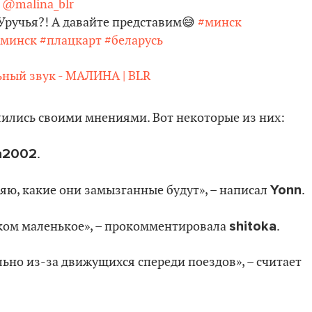
@malina_blr
Уручья?! А давайте представим😅
#минск
оминск
#плацкарт
#беларусь
ный звук - МАЛИНА | BLR
ились своими мнениями. Вот некоторые из них:
da2002
.
Yonn
яю, какие они замызганные будут», – написал
.
shitoka
шком маленькое», – прокомментировала
.
льно из-за движущихся спереди поездов», – считает