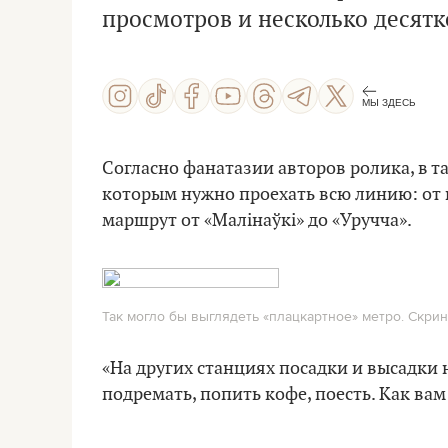
просмотров и несколько десят
МЫ ЗДЕСЬ
Согласно фанатазии авторов ролика, в т
которым нужно проехать всю линию: от 
маршрут от «Малінаўкі» до «Уручча».
Так могло бы выглядеть «плацкартное» метро. Скринш
«На других станциях посадки и высадки н
подремать, попить кофе, поесть. Как вам