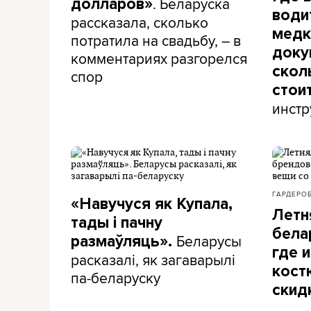
. Беларуска
долларов»
води
рассказала, сколько
медк
потратила на свадьбу, – в
доку
комментариях разгорелся
скол
спор
стои
инстр
ГАРДЕРО
«Навучуся як Купала,
Летн
тады і пачну
бела
Беларусы
размаўляць».
где и
расказалі, як загаварылі
кост
па-беларуску
скид