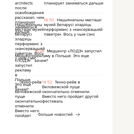
планирует заниматься дальше
18:50
Нацыянальны мастацкі
музей Беларусі зладзіць
перформанс з «кансервацыяй
паветра». Вось у чым сэнс
16:38
Медцентр «ЛОДЭ» запустил
рекламу в Польше. Это еще
зачем?
14:52
Техно-рейв в
Беловежской пуще
окончательно отменили.
Вместо него пройдет другой
фестиваль
больше новостей