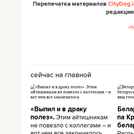
Перепечатка материалов
CityDog.i
редакции
#
сейчас на главной
«Выпил и в драку
Бела
Этим айтишникам
полез».
па К
не повезло с коллегами – и
бела
вот чем все закончилось
Распы