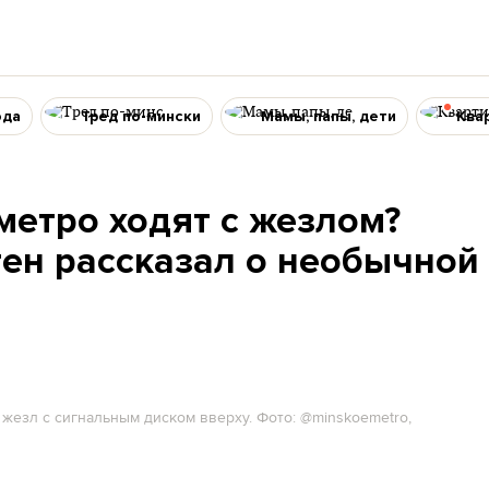
ода
Тред по-мински
Мамы, папы, дети
Ква
метро ходят с жезлом?
ен рассказал о необычной
 жезл с сигнальным диском вверху. Фото: @minskoemetro,