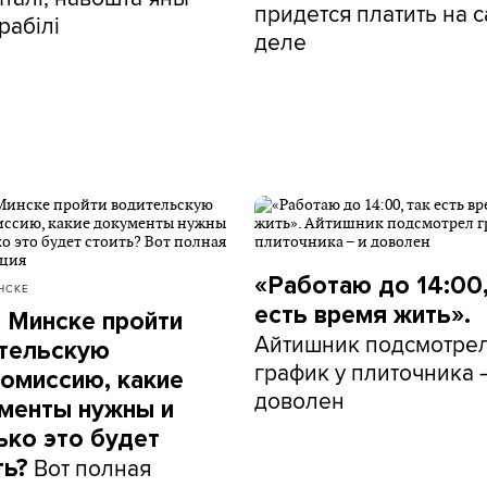
придется платить на 
рабілі
деле
«Работаю до 14:00,
НСКЕ
есть время жить».
в Минске пройти
Айтишник подсмотре
тельскую
график у плиточника 
омиссию, какие
доволен
менты нужны и
ько это будет
Вот полная
ть?