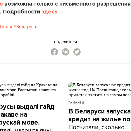
o
возможна только с письменного разрешения
. Подробности
здесь.
Минск
#Беларусь
поделиться
ГАМАНЕЦ
русы выдалі гайд
В Беларуси запуск
ракаве на
кредит на жилье по
рускай мове.
Посчитали, сколько
талі, навошта яны