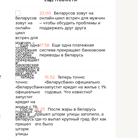
ЕЩЕ НОВОСТИ
23:00
Беларусов зовут на
онлайн-цикл встреч для мужчин
– чтобы обсудить проблемы и
поддержать друг друга
17:58
Еще одна платежная
система прекращает банковские
переводы в Беларусь
е
15:52
Теперь точно:
«Беларусбанк» официально
запустит кредит на жилье с 1%
годовых. Что известно?
14:25
После жары в Беларусь
пришел шторм: улицы затопило, а
й
где-то выпал крупный град. Вот как
это было