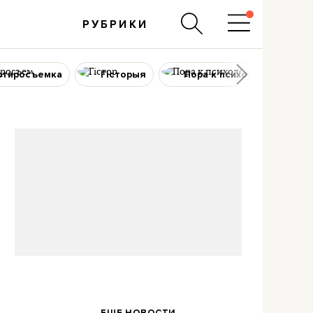
РУБРИКИ
ртиросъемка
Гісторыя
Пора к психологу