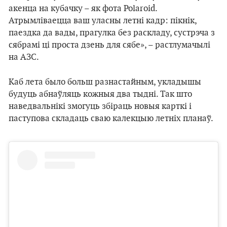
акенца на кубачку – як фота Polaroid.
Атрымліваецца ваш уласны летні кадр: пікнік,
паездка да вады, прагулка без раскладу, сустрэча з
сябрамі ці проста дзень для сябе», – растлумачылі
на АЗС.
Каб лета было больш разнастайным, укладышы
будуць абнаўляць кожныя два тыдні. Так што
наведвальнікі змогуць збіраць новыя карткі і
паступова складаць сваю калекцыю летніх планаў.