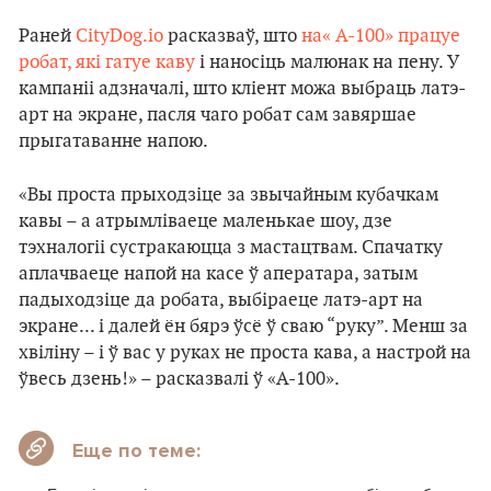
Раней
CityDog.io
расказваў, што
на« А-100» працуе
робат, які гатуе каву
і наносіць малюнак на пену. У
кампаніі адзначалі, што кліент можа выбраць латэ-
арт на экране, пасля чаго робат сам завяршае
прыгатаванне напою.
«Вы проста прыходзіце за звычайным кубачкам
кавы – а атрымліваеце маленькае шоу, дзе
тэхналогіі сустракаюцца з мастацтвам. Спачатку
аплачваеце напой на касе ў аператара, затым
падыходзіце да робата, выбіраеце латэ-арт на
экране... і далей ён бярэ ўсё ў сваю “руку”. Менш за
хвіліну – і ў вас у руках не проста кава, а настрой на
ўвесь дзень!» – расказвалі ў «А-100».
Еще по теме: