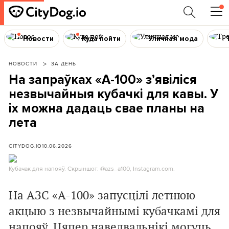
Новости
Куда пойти
Уличная мода
НОВОСТИ
ЗА ДЕНЬ
На запраўках «А-100» з’явіліся
незвычайныя кубачкі для кавы. У
іх можна дадаць свае планы на
лета
CITYDOG.IO
10.06.2026
Кубачак для напояў. Скрыншот: @azs_a100, Instagram.com.
На АЗС «А-100» запусцілі летнюю
акцыю з незвычайнымі кубачкамі для
напояў. Цяпер наведвальнікі могуць