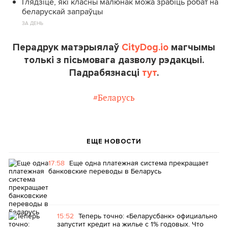
Глядзіце, які класны малюнак можа зрабіць робат на
беларускай запраўцы
ЗА ДЕНЬ
Перадрук матэрыялаў
CityDog.io
магчымы
толькі з пісьмовага дазволу рэдакцыі.
Падрабязнасці
тут
.
#Беларусь
ЕЩЕ НОВОСТИ
17:58
Еще одна платежная система прекращает
банковские переводы в Беларусь
15:52
Теперь точно: «Беларусбанк» официально
запустит кредит на жилье с 1% годовых. Что