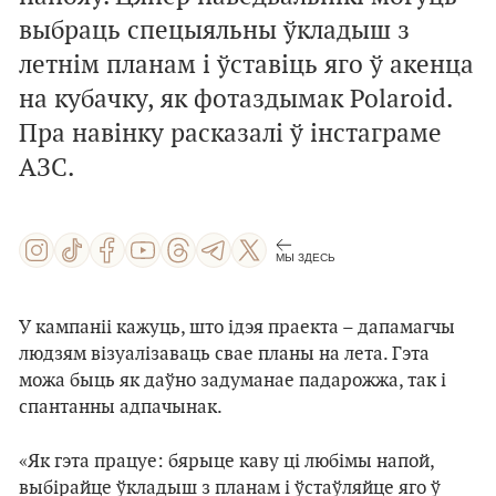
выбраць спецыяльны ўкладыш з
летнім планам і ўставіць яго ў акенца
на кубачку, як фотаздымак Polaroid.
Пра навінку расказалі ў інстаграме
АЗС.
МЫ ЗДЕСЬ
У кампаніі кажуць, што ідэя праекта – дапамагчы
людзям візуалізаваць свае планы на лета. Гэта
можа быць як даўно задуманае падарожжа, так і
спантанны адпачынак.
«Як гэта працуе: бярыце каву ці любімы напой,
выбірайце ўкладыш з планам і ўстаўляйце яго ў