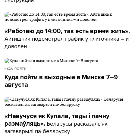
«Работаю до 14:00, так есть время жить».
Айтишник подсмотрел график у плиточника – и
доволен
КУДА ПОЙТИ
Куда пойти в выходные в Минске 7–9
августа
«Навучуся як Купала, тады і пачну
Беларусы расказалі, як
размаўляць».
загаварылі па-беларуску