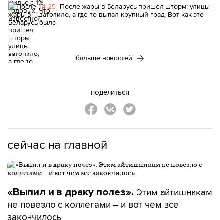
14:25
После жары в Беларусь пришел шторм: улицы
затопило, а где-то выпал крупный град. Вот как это
было
больше новостей
поделиться
сейчас на главной
Этим айтишникам
«Выпил и в драку полез».
не повезло с коллегами – и вот чем все
закончилось