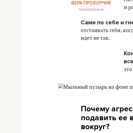
ВЕРА ПРОХОРЧИК
и р
психологиня
Сами по себе и гн
отстаивать себя, ко
идет не так.
Ко
все
это
Почему агрес
подавить ее в
вокруг?