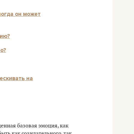
ногда он может
сию?
о?
лескивать на
жденная базовая эмоция, как
быть как созидательного, так