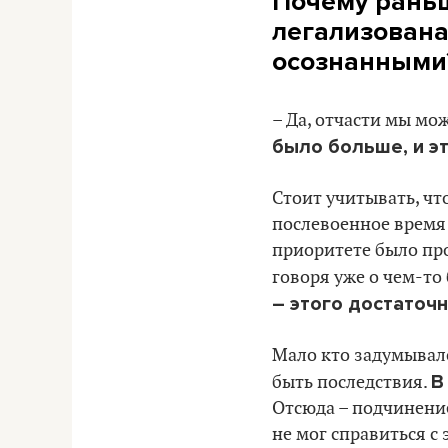
Почему раньш
легализована
осознанными
– Да, отчасти мы мо
было больше, и э
Стоит учитывать, чт
послевоенное время 
приоритете было про
говоря уже о чем-то
– этого достаточ
Мало кто задумывалс
В
быть последствия.
Отсюда – подчинение
не мог справиться с 