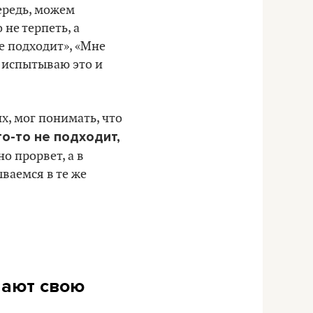
чередь, можем
не терпеть, а
е подходит», «Мне
 я испытываю это и
х, мог понимать, что
о-то не подходит,
о прорвет, а в
ваемся в те же
нают свою