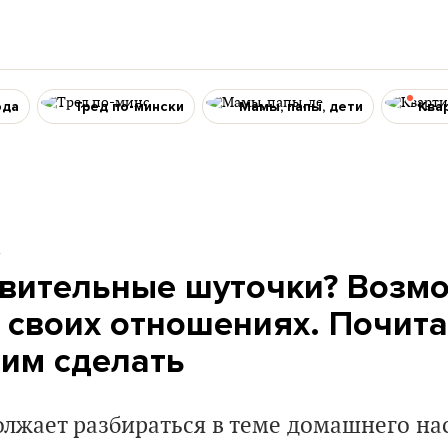
ода
Тред по-мински
Мамы, папы, дети
Ква
4
вительные шуточки? Возмо
 своих отношениях. Почита
тим сделать
лжает разбираться в теме домашнего нас