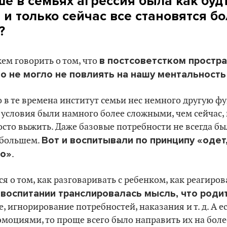
е в семьях агрессия была как буд
 и только сейчас все становятся б
?
в постсоветстком простра
жем говорить о том, что
то не могло не повлиять на нашу ментальность
о в те времена институт семьи нес немного другую ф
условия были намного более сложными, чем сейчас,
сто выжить. Даже базовые потребности не всегда бы
Вот и воспитывали по принципу «одет
 большем.
но»
.
я о том, как разговаривать с ребенком, как реагиров
 воспитании транслировалась мысль, что роди
, игнорирование потребностей, наказания и т. д. А е
эмоциями, то проще всего было направить их на более