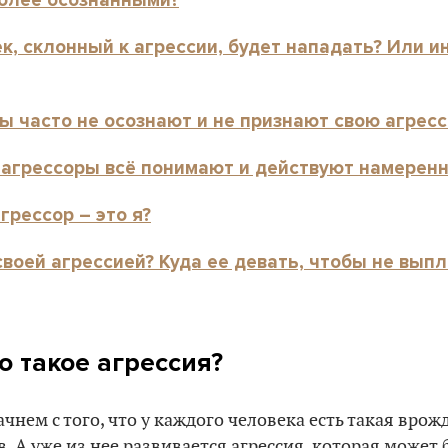
к, склонный к агрессии, будет нападать? Или и
ы часто не осознают и не признают свою агрес
о агрессоры всё понимают и действуют намеренн
агрессор – это я?
своей агрессией? Куда ее девать, чтобы не вып
о такое агрессия?
ачнем с того, что у каждого человека есть такая вро
в. А уже из нее развивается агрессия, которая может 