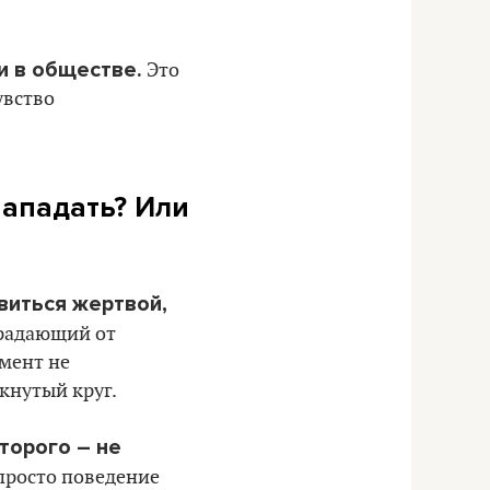
и в обществе.
Это
увство
нападать? Или
виться жертвой,
традающий от
омент не
кнутый круг.
торого – не
просто поведение