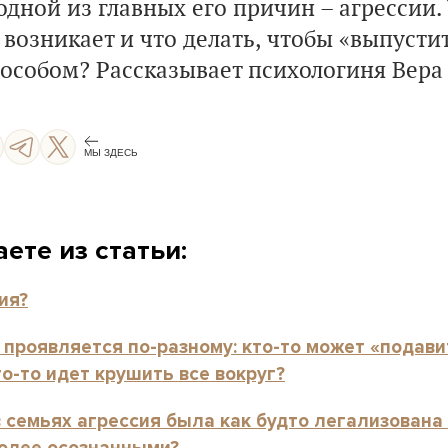
одной из главных его причин – агрессии. 
 возникает и что делать, чтобы «выпусти
особом? Рассказывает психологиня Вера
МЫ ЗДЕСЬ
ете из статьи:
ия?
проявляется по-разному: кто-то может «подавит
то-то идет крушить все вокруг?
 семьях агрессия была как будто легализована 
более осознанными?