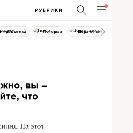
РУБРИКИ
ртиросъемка
Гісторыя
Пора к психологу
жно, вы –
йте, что
илия. На этот