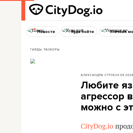
Новости
Куда пойти
Уличная м
ГАЙДЫ, РАЗБОРЫ
АЛЕКСАНДРА СТРУК
24.09.202
Любите яз
агрессор в
можно с э
CityDog.io
продо