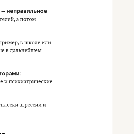
н – неправильное
елей, а потом
ример, в школе или
рые в дальнейшем
торами:
е и психиатрические
лески агрессии и