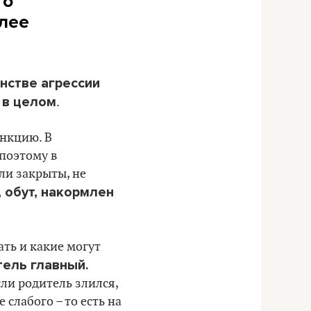
то
олее
нстве агрессии
 в целом
.
ункцию. В
 поэтому в
ли закрыты, не
, обут, накормлен
ать и какие могут
тель главный.
сли родитель злился,
 слабого – то есть на