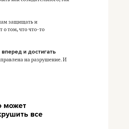
нам защищать и
 о том, что что-то
 вперед и достигать
аправлена на разрушение. И
о может
 крушить все