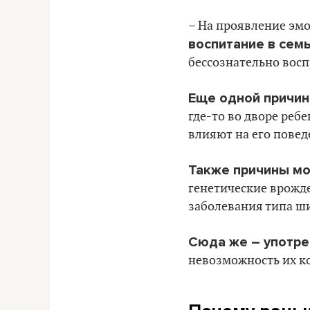
– На проявление эм
воспитание в семь
бессознательно восп
Еще одной причин
где-то во дворе реб
влияют на его повед
Также причины мо
генетические врожд
заболевания типа ш
Сюда же – употре
невозможность их к