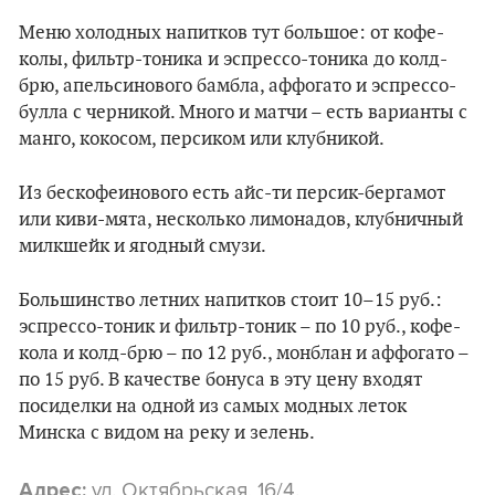
Меню холодных напитков тут большое: от кофе-
колы, фильтр-тоника и эспрессо-тоника до колд-
брю, апельсинового бамбла, аффогато и эспрессо-
булла с черникой. Много и матчи – есть варианты с
манго, кокосом, персиком или клубникой.
Из беcкофеинового есть айс-ти персик-бергамот
или киви-мята, несколько лимонадов, клубничный
милкшейк и ягодный смузи.
Большинство летних напитков стоит 10–15 руб.:
эспрессо-тоник и фильтр-тоник – по 10 руб., кофе-
кола и колд-брю – по 12 руб., монблан и аффогато –
по 15 руб. В качестве бонуса в эту цену входят
посиделки на одной из самых модных леток
Минска с видом на реку и зелень.
ул. Октябрьская, 16/4.
Адрес: