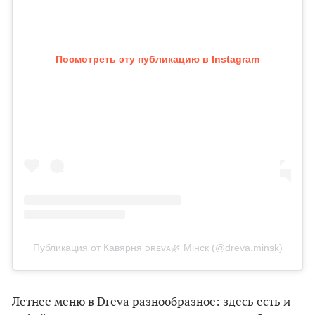
Посмотреть эту публикацию в Instagram
Публикация от Кавярня ᴅʀᴇᴠᴀ🌿 Мінск (@dreva.minsk)
Летнее меню в Dreva разнообразное: здесь есть и