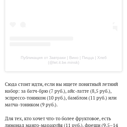
Публикация от Завтраки | Вино | Пицца | Хлеб
(@let.it.be.minsk)
Сюда стоит идти, если вы ищете понятный летний
набор: за батч-брю (7 руб.), айс-латте (8,5 руб.),
эспрессо-тоником (10 руб.), бамблом (11 руб.) или
матча-тоником (9 руб.).
Для тех, кто хочет что-то более фруктовое, есть
лимонад манго-маракуйя (11 руб.), фреши (9,5–14