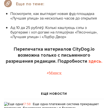
Еще по теме:
Посмотрите, как выглядит новая фуд-площадка
«Лучшая улица» за несколько часов до открытия
Ад 10 да 25 рублёў. Колькі каштуюць сэты з
бургерамі і хот-догамі на пляцоўках «Пясочніца»,
«Лучшая улица» і «Лідбір Двор»
Перепечатка материалов CityDog.io
возможна только с письменного
разрешения редакции. Подробности
здесь.
#Минск
ЕЩЕ НОВОСТИ
17:58
Еще одна платежная система прекращает
банковские переводы в Беларусь