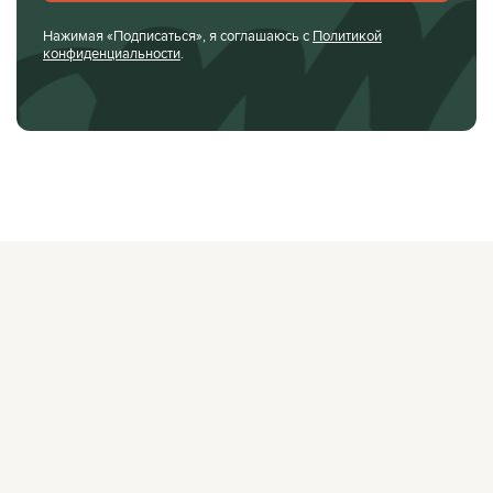
Нажимая «Подписаться», я соглашаюсь с
Политикой
конфиденциальности
.
О ЖУРНАЛЕ
РЕКЛАМОДАТЕЛЯМ
ВАКАНСИИ
ОРГАНИЗАТОРАМ
МЕРОПРИЯТИЙ
ПРАВОВАЯ ИНФОРМАЦИЯ
ПОЛИТИКА
КОНФИДЕНЦИАЛЬНОСТИ
Facebook
Instagram